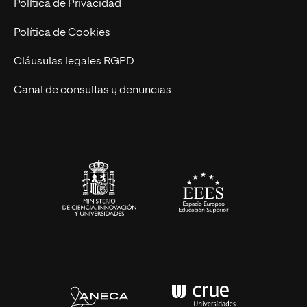
Trabaja en UNIR
Política de Privacidad
Cursos Universitarios
Actualidad
Política de Cookies
UNIR Revista
Cláusulas legales RGPD
Eventos
Canal de consultas y denuncias
Alianzas corporativas
Sala de prensa
Contacto