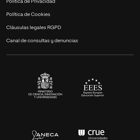
Trabaja en UNIR
Política de Privacidad
Cursos Universitarios
Actualidad
Política de Cookies
UNIR Revista
Cláusulas legales RGPD
Eventos
Canal de consultas y denuncias
Alianzas corporativas
Sala de prensa
Contacto