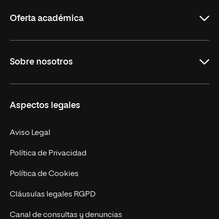
Rioja
Oferta académica
Grados
Sobre nosotros
Másteres Oficiales
Másteres Propios
Misión y Valores
Aspectos legales
Doctorados
Facultades
Experto Universitario
Nuestro Equipo
Aviso Legal
Postgrados
Trabaja en UNIR
Política de Privacidad
Cursos Universitarios
Actualidad
Política de Cookies
UNIR Revista
Cláusulas legales RGPD
Eventos
Canal de consultas y denuncias