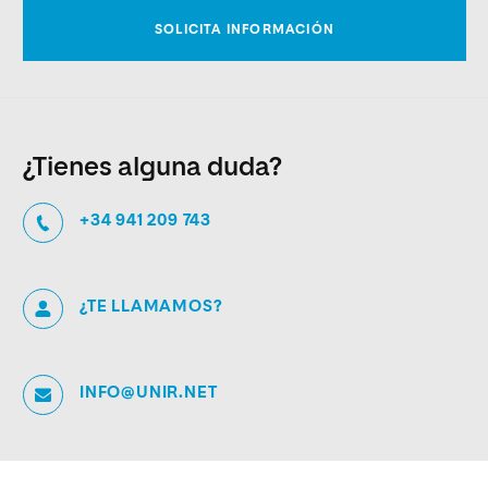
¿Tienes alguna duda?
+34 941 209 743
¿TE LLAMAMOS?
INFO@UNIR.NET