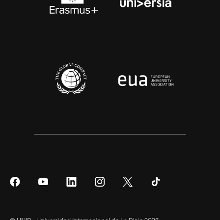
Síguenos
Síguenos
Síguenos
Síguenos
Síguenos
Síguenos
en
en
en
en
en
en
Facebook
YouTube
LinkedIn
Instagram
Twitter
Tiktok