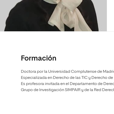
Diseño
Ingeniería y Tecnología
Ciencias P
Escuela de Humanidades
Ofici
Ciencias de la Salud
Diseño
Internacio
Inter
Normas de Organización y
Ciencias Sociales
Ciencias de la Salud
Funcionamiento
Humanidades
Ciencias Sociales
Artes
Humanidades
Música
Artes
Música
Formación
Doctora por la Universidad Complutense de Madrid
Especializada en Derecho de las TIC y Derecho de l
Es profesora invitada en el Departamento de Dere
Grupo de Investigación SIMPAIR y de la Red Derec