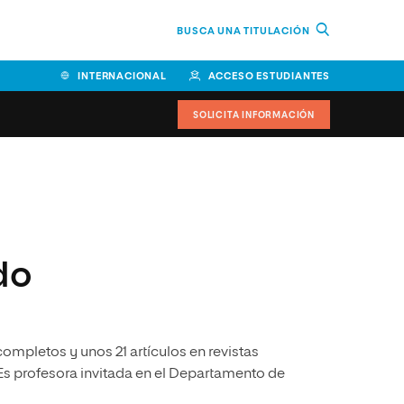
BUSCA UNA TITULACIÓN
INTERNACIONAL
ACCESO ESTUDIANTES
SOLICITA INFORMACIÓN
Facultad de Ciencias de la
Educación y Humanidades
Facultad de Ciencias de la
do
Salud
Facultad de Economía y
Empresa
completos y unos 21 artículos en revistas
Escuela Superior de Ingeniería
y Tecnología (ESIT)
 Es profesora invitada en el Departamento de
Facultad de Derecho