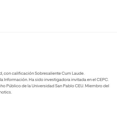
Máster Universitario en Psicopedagogía
olíticas y Relaciones
Acceso universitario para
na de Movilidad
nales
mayores
nacional
Máster Universitario en Atención Temprana y
Desarrollo Infantil
Máster Universitario en Enseñanza de Español
como Lengua Extranjera (ELE)
, con calificación Sobresaliente Cum Laude.
a Información. Ha sido investigadora invitada en el CEPC.
cho Público de la Universidad San Pablo CEU. Miembro del
hotics.