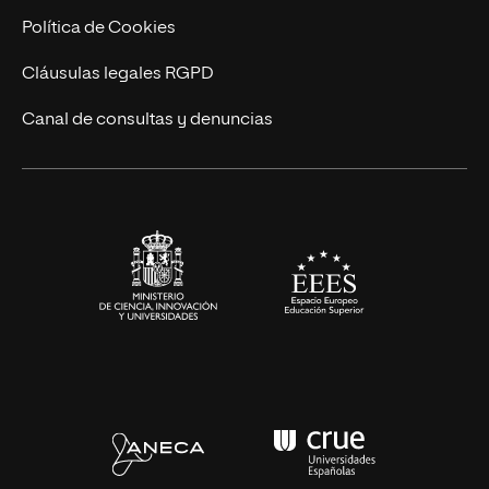
Cursos Universitarios
Actualidad
Política de Cookies
UNIR Revista
Cláusulas legales RGPD
Eventos
Canal de consultas y denuncias
Alianzas corporativas
Sala de prensa
Contacto