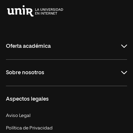
Universidad
Internacional
de
La
Rioja
Oferta académica
Grados
Sobre nosotros
Másteres Oficiales
Másteres Propios
Misión y Valores
Aspectos legales
Doctorados
Facultades
Experto Universitario
Nuestro Equipo
Aviso Legal
Postgrados
Trabaja en UNIR
Política de Privacidad