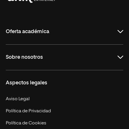
Universidad
Internacional
de
La
Rioja
Oferta académica
Grados
Sobre nosotros
Másteres Oficiales
Másteres Propios
Misión y Valores
Aspectos legales
Doctorados
Facultades
Experto Universitario
Nuestro Equipo
Aviso Legal
Postgrados
Trabaja en UNIR
Política de Privacidad
Cursos Universitarios
Actualidad
Política de Cookies