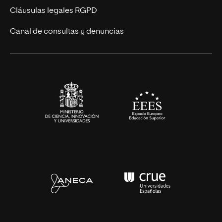
UNIR Revista
Cláusulas legales RGPD
Eventos
Canal de consultas y denuncias
Alianzas corporativas
Sala de prensa
Contacto