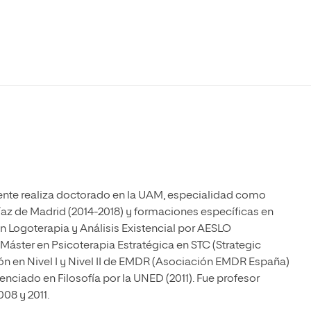
Máster Universitario en Psicopedagogía
olíticas y Relaciones
Acceso universitario para
na de Movilidad
nales
mayores
nacional
Máster Universitario en Atención Temprana y
Desarrollo Infantil
Máster Universitario en Enseñanza de Español
como Lengua Extranjera (ELE)
ente realiza doctorado en la UAM, especialidad como
az de Madrid (2014-2018) y formaciones específicas en
 Logoterapia y Análisis Existencial por AESLO
Máster en Psicoterapia Estratégica en STC (Strategic
ción en Nivel I y Nivel II de EMDR (Asociación EMDR España)
nciado en Filosofía por la UNED (2011). Fue profesor
008 y 2011.