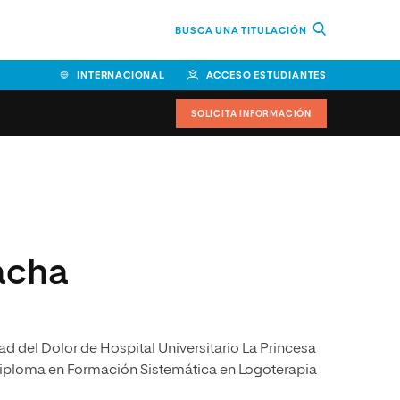
BUSCA UNA TITULACIÓN
INTERNACIONAL
ACCESO ESTUDIANTES
SOLICITA INFORMACIÓN
Facultad de Ciencias de la
Educación y Humanidades
Facultad de Ciencias de la
acha
Salud
Facultad de Economía y
Empresa
dad del Dolor de Hospital Universitario La Princesa
Escuela Superior de Ingeniería
y Tecnología (ESIT)
 Diploma en Formación Sistemática en Logoterapia
Facultad de Derecho