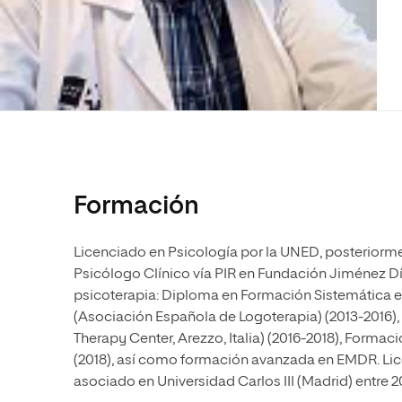
Diseño
Ingeniería y Tecnología
Ciencias P
Escuela de Humanidades
Ofici
Ciencias de la Salud
Diseño
Internacio
Inter
Normas de Organización y
Ciencias Sociales
Ciencias de la Salud
Funcionamiento
Humanidades
Ciencias Sociales
Artes
Humanidades
Música
Artes
Música
Formación
Licenciado en Psicología por la UNED, posteriorm
Psicólogo Clínico vía PIR en Fundación Jiménez Dí
psicoterapia: Diploma en Formación Sistemática en
(Asociación Española de Logoterapia) (2013-2016), 
Therapy Center, Arezzo, Italia) (2016-2018), Forma
(2018), así como formación avanzada en EMDR. Lice
asociado en Universidad Carlos III (Madrid) entre 2