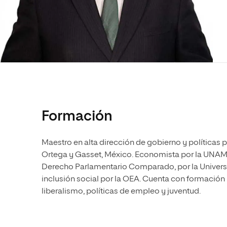
Diseño
Ingeniería y Tecnología
Ciencias P
Escuela de Humanidades
Ofici
Ciencias de la Salud
Diseño
Internacio
Inter
Normas de Organización y
Ciencias Sociales
Ciencias de la Salud
Funcionamiento
Humanidades
Ciencias Sociales
Artes
Humanidades
Música
Artes
Música
Formación
Maestro en alta dirección de gobierno y políticas pú
Ortega y Gasset, México. Economista por la UNAM
Derecho Parlamentario Comparado, por la Universid
inclusión social por la OEA. Cuenta con formación 
liberalismo, políticas de empleo y juventud.