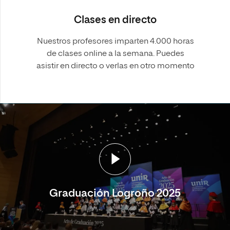
Clases en directo
Nuestros profesores imparten 4.000 horas
de clases online a la semana. Puedes
asistir en directo o verlas en otro momento
Graduación Logroño 2025