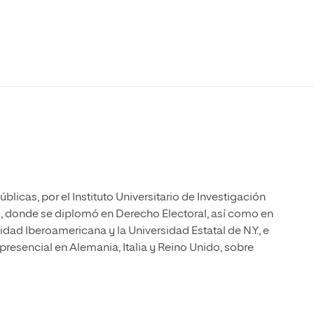
Máster Universitario en Psicopedagogía
olíticas y Relaciones
Acceso universitario para
na de Movilidad
nales
mayores
nacional
Máster Universitario en Atención Temprana y
Desarrollo Infantil
Máster Universitario en Enseñanza de Español
como Lengua Extranjera (ELE)
blicas, por el Instituto Universitario de Investigación
, donde se diplomó en Derecho Electoral, así como en
ad Iberoamericana y la Universidad Estatal de N.Y., e
presencial en Alemania, Italia y Reino Unido, sobre