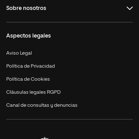
Sobre nosotros
Másteres Oficiales
Másteres Propios
Misión y Valores
Aspectos legales
Doctorados
Facultades
Experto Universitario
Nuestro Equipo
Aviso Legal
Postgrados
Trabaja en UNIR
Política de Privacidad
Cursos Universitarios
Actualidad
Política de Cookies
UNIR Revista
Cláusulas legales RGPD
Eventos
Canal de consultas y denuncias
Alianzas corporativas
Sala de prensa