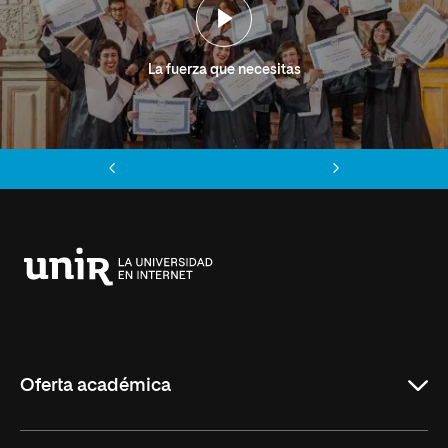
La fuerza que necesitas
Anterior
Siguiente
Universidad
Internacional
de
La
Rioja
Oferta académica
Grados