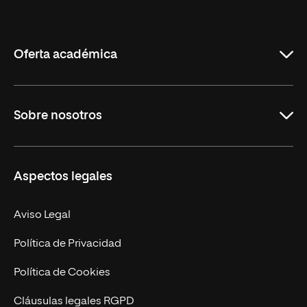
Internacional
de
La
Rioja
Oferta académica
Grados
Sobre nosotros
Másteres Oficiales
Másteres Propios
Misión y Valores
Aspectos legales
Doctorados
Facultades
Experto Universitario
Nuestro Equipo
Aviso Legal
Postgrados
Trabaja en UNIR
Política de Privacidad
Cursos Universitarios
Actualidad
Política de Cookies
UNIR Revista
Cláusulas legales RGPD