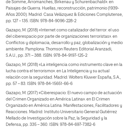
de Somme, Arromanches, Birkenau y Schurenbachald». en
Paisajes de Guerra. Huellas, reconstrucción, patrimonio (1939-
Años 2000). Madrid: Casa Velázquez & Ediciones Complutense,
pp. 127 – 135. ISBN: 978-84-9096-228-2
Gazapo, M. (2018) «Internet como catalizador del terror: el uso
del ciberespacio por parte de organizaciones terroristas». en
Conflictos y diplomacia, desarrollo y paz, globalización y medio
ambiente. Pamplona: Thomson Reuters Editorial Aranzadi,
S.A.U., pp. 371 – 388. ISBN: 978-84-9197-125-2
Gazapo, M. (2018) «La inteligencia como instrumento clave en la
lucha contra el terrorismo». en La Inteligencia y su actual
relación con la seguridad. Madrid: Wolters Kluwer España, S.A.,
pp. 57 – 83. ISBN: 978-84-15651-66-6
Gazapo, M. (2017) «Ciberespacio: El nuevo campo de actuación
del Crimen Organizado en América Latina». en El Crimen
Organizado en América Latina: Manifestaciones, Facilitadores y
Reacciones. Madrid: Instituto Universitario General Gutiérrez
Mellado de Investigación sobre la Paz, la Seguridad y la
Defensa, pp. 335 – 360. ISBN: 978-84-697-7382-6