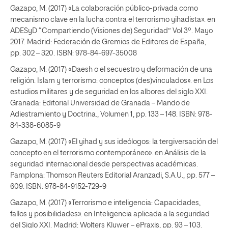
Gazapo, M. (2017) «La colaboración público-privada como
mecanismo clave en la lucha contra el terrorismo yihadista». en
ADESyD “Compartiendo (Visiones de) Seguridad” Vol 3º. Mayo
2017. Madrid: Federación de Gremios de Editores de España,
pp. 302 – 320. ISBN: 978-84-697-35008
Gazapo, M. (2017) «Daesh o el secuestro y deformación de una
religión. Islam y terrorismo: conceptos (des)vinculados». en Los
estudios militares y de seguridad en los albores del siglo XXI.
Granada: Editorial Universidad de Granada – Mando de
Adiestramiento y Doctrina., Volumen 1, pp. 133 – 148. ISBN: 978-
84-338-6085-9
Gazapo, M. (2017) «El yihad y sus ideólogos: la tergiversación del
concepto en el terrorismo contemporáneo». en Análisis de la
seguridad internacional desde perspectivas académicas.
Pamplona: Thomson Reuters Editorial Aranzadi, S.A.U., pp. 577 –
609. ISBN: 978-84-9152-729-9
Gazapo, M. (2017) «Terrorismo e inteligencia: Capacidades,
fallos y posibilidades». en Inteligencia aplicada a la seguridad
del Siglo XXI. Madrid: Wolters Kluwer – ePraxis, pp. 93 – 103.