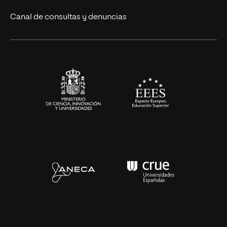
Eventos
Canal de consultas y denuncias
Alianzas corporativas
Sala de prensa
Contacto