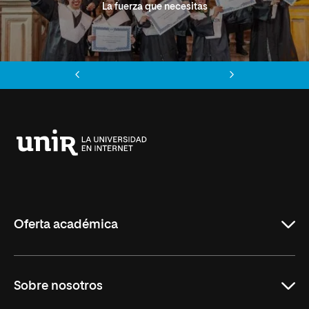
La fuerza que necesitas
Anterior
Siguiente
Universidad
Internacional
de
La
Rioja
Oferta académica
Grados
Sobre nosotros
Másteres Oficiales