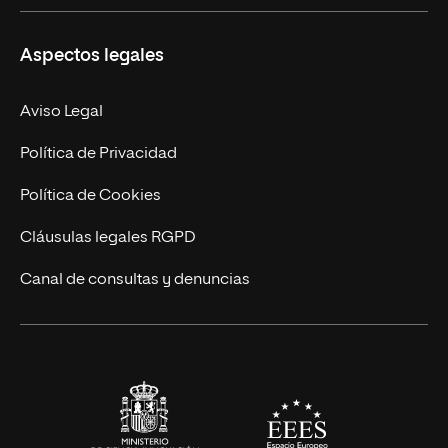
Másteres Propios
Misión y Valores
Aspectos legales
Doctorados
Facultades
Experto Universitario
Nuestro Equipo
Aviso Legal
Postgrados
Trabaja en UNIR
Política de Privacidad
Cursos Universitarios
Actualidad
Política de Cookies
UNIR Revista
Cláusulas legales RGPD
Eventos
Canal de consultas y denuncias
Alianzas corporativas
Sala de prensa
Contacto