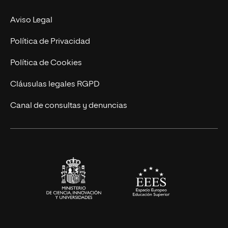
Experto Universitario
Nuestro Equipo
Aviso Legal
Postgrados
Trabaja en UNIR
Política de Privacidad
Cursos Universitarios
Actualidad
Política de Cookies
UNIR Revista
Cláusulas legales RGPD
Eventos
Canal de consultas y denuncias
Alianzas corporativas
Sala de prensa
Contacto