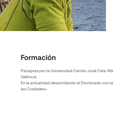
Diseño
Ingeniería y Tecnología
Ciencias P
Escuela de Humanidades
Ofici
Ciencias de la Salud
Diseño
Internacio
Inter
Normas de Organización y
Ciencias Sociales
Ciencias de la Salud
Funcionamiento
Humanidades
Ciencias Sociales
Artes
Humanidades
Música
Artes
Música
Formación
Paisajista por la Universidad Camilo José Cela. Más
València.
En la actualidad desarrollando el Doctorado con la 
las Ciudades».