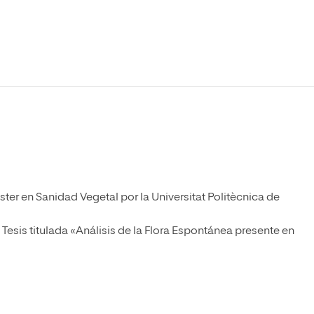
Máster Universitario en Psicopedagogía
olíticas y Relaciones
Acceso universitario para
na de Movilidad
nales
mayores
nacional
Máster Universitario en Atención Temprana y
Desarrollo Infantil
Máster Universitario en Enseñanza de Español
como Lengua Extranjera (ELE)
ter en Sanidad Vegetal por la Universitat Politècnica de
Tesis titulada «Análisis de la Flora Espontánea presente en