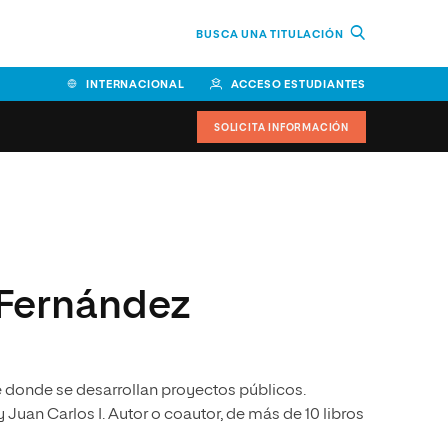
BUSCA UNA TITULACIÓN
INTERNACIONAL
ACCESO ESTUDIANTES
SOLICITA INFORMACIÓN
Facultad de Ciencias de la
Educación y Humanidades
Facultad de Ciencias de la
Fernández
Salud
Facultad de Economía y
Empresa
donde se desarrollan proyectos públicos.
Escuela Superior de Ingeniería
y Tecnología (ESIT)
Juan Carlos I. Autor o coautor, de más de 10 libros
Facultad de Derecho