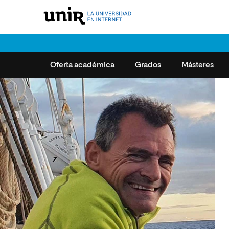
Oferta académica
Grados
Másteres
IR A OFERTA ACADÉMICA
IR A ESTUDIAR EN UNIR
V
V
Educación
Educación
Grados
Derecho
Derecho
Metodología UNIR
Misión y Valores
Educación
Pregu
Ciencias Políticas y Relaciones
Ciencias Políticas y Relaciones
El Campus Virtual
Actualidad
Ciencias d
Reco
Másteres
Internacionales
Internacionales
Opiniones de estudiantes en
Eventos
Empresa
Cent
Formación Permanente
Ciencias de la Seguridad
Ciencias de la Seguridad
UNIR
UNIR Revista
MBA
Servi
Doctorados
Empresa
Empresa
Área de Empleo-COIE y Dpto.
Acad
Manifiesto UNIR
Marketing
de Prácticas
Formación profesional
Marketing y Comunicación
MBA
Servi
UNIR en los rankings
Ingeniería
UNIRalumni
Nece
Ingeniería y Tecnología
Marketing y Comunicación
Premios y Reconocimientos
Diseño
Graduación 2026
Servi