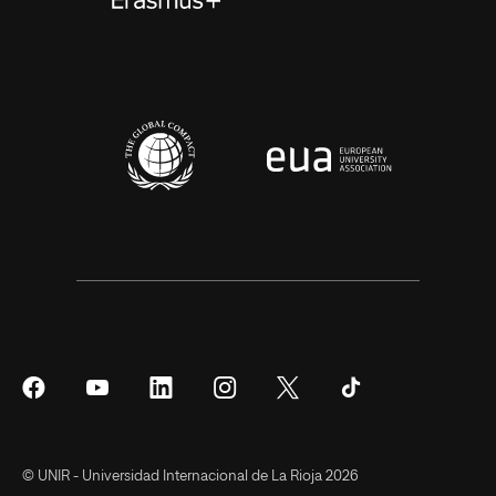
Síguenos
Síguenos
Síguenos
Síguenos
Síguenos
Síguenos
en
en
en
en
en
en
Facebook
YouTube
LinkedIn
Instagram
Twitter
Tiktok
© UNIR - Universidad Internacional de La Rioja 2026