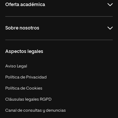
Oferta académica
Grados
Sobre nosotros
Másteres Oficiales
Másteres Propios
Misión y Valores
Aspectos legales
Doctorados
Facultades
Experto Universitario
Nuestro Equipo
Aviso Legal
Postgrados
Trabaja en UNIR
Política de Privacidad
Cursos Universitarios
Actualidad
Política de Cookies
UNIR Revista
Cláusulas legales RGPD
Eventos
Canal de consultas y denuncias