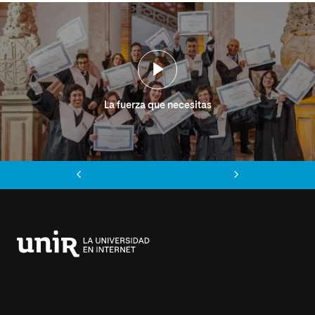
La fuerza que necesitas
Anterior
Siguiente
Universidad
Internacional
de
La
Rioja