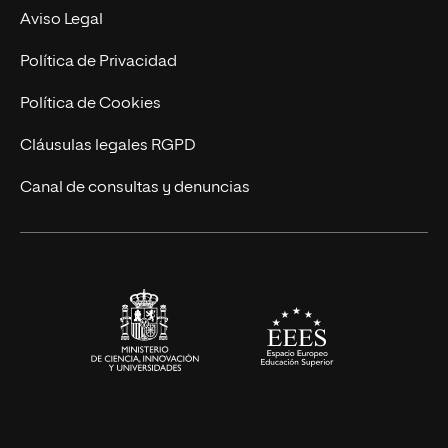
Experto Universitario
Nuestro Equipo
Aviso Legal
Postgrados
Trabaja en UNIR
Política de Privacidad
Cursos Universitarios
Actualidad
Política de Cookies
UNIR Revista
Cláusulas legales RGPD
Eventos
Canal de consultas y denuncias
Alianzas corporativas
Sala de prensa
Contacto