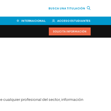
BUSCA UNA TITULACIÓN
INTERNACIONAL
ACCESO ESTUDIANTES
SOLICITA INFORMACIÓN
Facultad de Ciencias de la
Educación y Humanidades
Facultad de Ciencias de la
Salud
Facultad de Economía y
Empresa
Escuela Superior de Ingeniería
 de cualquier profesional del sector, información
y Tecnología (ESIT)
Facultad de Derecho