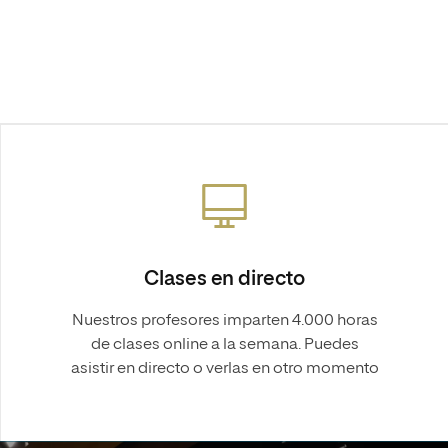
Máster Universitario en Psicopedagogía
olíticas y Relaciones
Acceso universitario para
na de Movilidad
nales
mayores
nacional
Máster Universitario en Atención Temprana y
Desarrollo Infantil
Máster Universitario en Enseñanza de Español
como Lengua Extranjera (ELE)
Clases en directo
Nuestros profesores imparten 4.000 horas
de clases online a la semana. Puedes
asistir en directo o verlas en otro momento