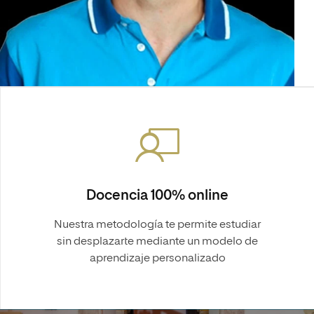
Diseño
Ingeniería y Tecnología
Ciencias P
Escuela de Humanidades
Ofici
Ciencias de la Salud
Diseño
Internacio
Inter
Normas de Organización y
Ciencias Sociales
Ciencias de la Salud
Funcionamiento
Humanidades
Ciencias Sociales
Artes
Humanidades
Música
Artes
Música
Docencia 100% online
Nuestra metodología te permite estudiar
sin desplazarte mediante un modelo de
aprendizaje personalizado