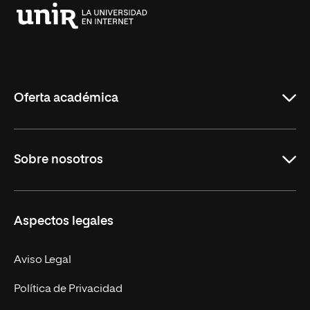
Universidad
Internacional
de
La
Rioja
Oferta académica
Grados
Sobre nosotros
Másteres Oficiales
Másteres Propios
Misión y Valores
Aspectos legales
Doctorados
Facultades
Experto Universitario
Nuestro Equipo
Aviso Legal
Postgrados
Trabaja en UNIR
Política de Privacidad