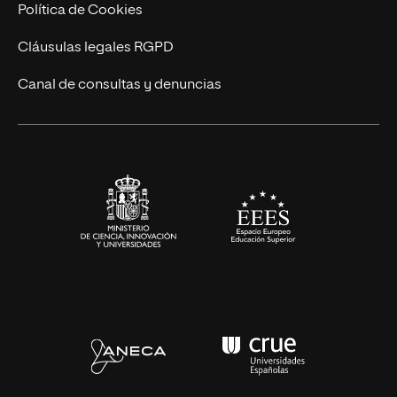
Cursos Universitarios
Actualidad
Política de Cookies
UNIR Revista
Cláusulas legales RGPD
Eventos
Canal de consultas y denuncias
Alianzas corporativas
Sala de prensa
Contacto