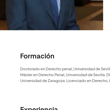
Diseño
Ingeniería y Tecnología
Ciencias P
Escuela de Humanidades
Ofici
Ciencias de la Salud
Diseño
Internacio
Inter
Normas de Organización y
Ciencias Sociales
Ciencias de la Salud
Funcionamiento
Humanidades
Ciencias Sociales
Artes
Humanidades
Música
Artes
Música
Formación
Doctorado en Derecho penal, Universidad de Sevill
Máster en Derecho Penal, Universidad de Sevilla.
Universidad de Zaragoza. Licenciado en Derecho,