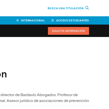
BUSCA UNA TITULACIÓN
INTERNACIONAL
ACCESO ESTUDIANTES
SOLICITA INFORMACIÓN
Facultad de Ciencias de la
Educación y Humanidades
Facultad de Ciencias de la
ón
Salud
Facultad de Economía y
Empresa
 director de Bardavío Abogados. Profesor de
Escuela Superior de Ingeniería
y Tecnología (ESIT)
nal. Asesor jurídico de asociaciones de prevención
Facultad de Derecho