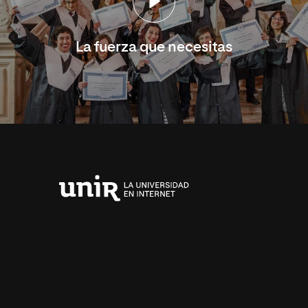
La fuerza que necesitas
Universidad
Internacional
de
La
Rioja