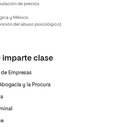
ulación de precios.
lgica y México.
ención del abuso psicológico).
 imparte clase
ca de Empresas
 Abogacía y la Procura
ia
iminal
se