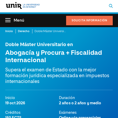
Menú
SOLICITA INFORMACIÓN
Inicio
Derecho
Doble Máster Universitario en Abogacía y Procura + Fiscalidad Internacional
Doble Máster Universitario en
Abogacía y Procura + Fiscalidad
Internacional
Supera el examen de Estado con la mejor
formación jurídica especializada en impuestos
internacionales
Inicio
Duración
19 oct 2026
2 años o 2 años y medio
Créditos
Exámenes