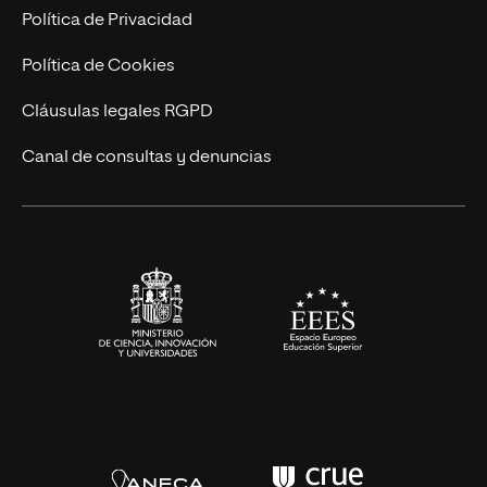
Postgrados
Trabaja en UNIR
Política de Privacidad
Cursos Universitarios
Actualidad
Política de Cookies
UNIR Revista
Cláusulas legales RGPD
Eventos
Canal de consultas y denuncias
Alianzas corporativas
Sala de prensa
Contacto