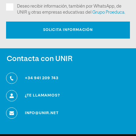
Contacta con UNIR
+34 941 209 743
¿TE LLAMAMOS?
INFO@UNIR.NET