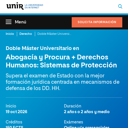
Menú
SOLICITA INFORMACIÓN
Inicio
Derecho
Doble Máster Universitario en Abogacía y Procura + Derechos Humanos: Sistemas de Protección
Doble Máster Universitario en
Abogacía y Procura + Derechos
Humanos: Sistemas de Protección
Supera el examen de Estado con la mejor
formación jurídica centrada en mecanismos de
defensa de los DD. HH.
Inicio
Duración
19 oct 2026
2 años o 2 años y medio
Créditos
Exámenes