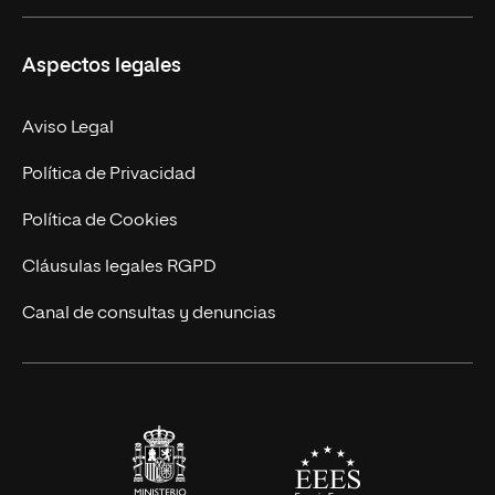
Másteres Propios
Misión y Valores
Aspectos legales
Doctorados
Facultades
Experto Universitario
Nuestro Equipo
Aviso Legal
Postgrados
Trabaja en UNIR
Política de Privacidad
Cursos Universitarios
Actualidad
Política de Cookies
UNIR Revista
Cláusulas legales RGPD
Eventos
Canal de consultas y denuncias
Alianzas corporativas
Sala de prensa
Contacto