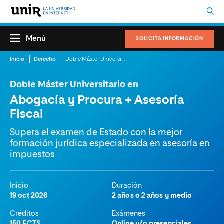
Menú
SOLICITA INFORMACIÓN
Inicio
Derecho
Doble Máster Universitario en Abogacía y Procura + Asesoría Fiscal
Doble Máster Universitario en
Abogacía y Procura + Asesoría
Fiscal
Supera el examen de Estado con la mejor
formación jurídica especializada en asesoría en
impuestos
Inicio
Duración
19 oct 2026
2 años o 2 años y medio
Créditos
Exámenes