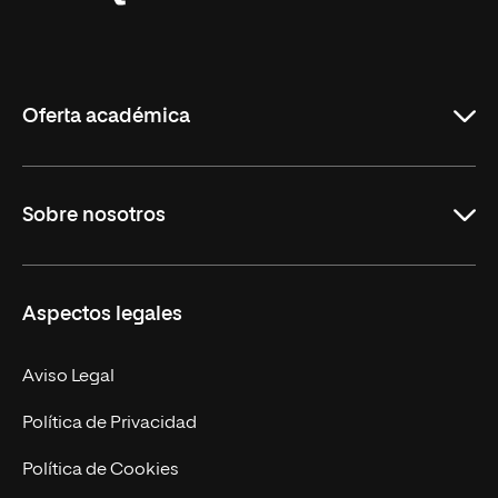
Universidad
Internacional
de
La
Rioja
Oferta académica
Grados
Sobre nosotros
Másteres Oficiales
Másteres Propios
Misión y Valores
Aspectos legales
Doctorados
Facultades
Experto Universitario
Nuestro Equipo
Aviso Legal
Postgrados
Trabaja en UNIR
Política de Privacidad
Cursos Universitarios
Actualidad
Política de Cookies