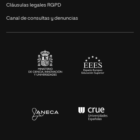
UNIR Revista
Cláusulas legales RGPD
Eventos
Canal de consultas y denuncias
Alianzas corporativas
Sala de prensa
Contacto