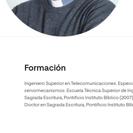
Diseño
Ingeniería y Tecnología
Ciencias P
Escuela de Humanidades
Ofici
Ciencias de la Salud
Diseño
Internacio
Inter
Normas de Organización y
Ciencias Sociales
Ciencias de la Salud
Funcionamiento
Humanidades
Ciencias Sociales
Artes
Humanidades
Música
Artes
Música
Formación
Ingeniero Superior en Telecomunicaciones. Especia
servomecanismos. Escuela Técnica Superior de Ing
Sagrada Escritura, Pontificio Instituto Bíblico (200
Doctor en Sagrada Escritura, Pontificio Instituto Bíbl