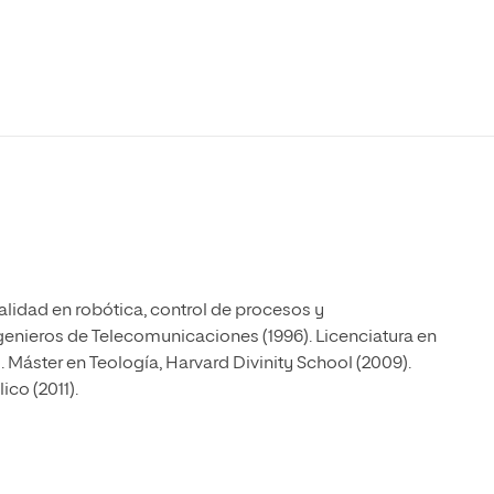
Máster Universitario en Psicopedagogía
olíticas y Relaciones
Acceso universitario para
na de Movilidad
nales
mayores
nacional
Máster Universitario en Atención Temprana y
Desarrollo Infantil
Máster Universitario en Enseñanza de Español
como Lengua Extranjera (ELE)
lidad en robótica, control de procesos y
enieros de Telecomunicaciones (1996). Licenciatura en
7). Máster en Teología, Harvard Divinity School (2009).
ico (2011).