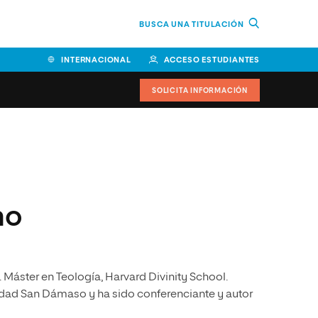
BUSCA UNA TITULACIÓN
INTERNACIONAL
ACCESO ESTUDIANTES
SOLICITA INFORMACIÓN
Facultad de Ciencias de la
Educación y Humanidades
Facultad de Ciencias de la
no
Salud
Facultad de Economía y
Empresa
o. Máster en Teología, Harvard Divinity School.
Escuela Superior de Ingeniería
y Tecnología (ESIT)
dad San Dámaso y ha sido conferenciante y autor
Facultad de Derecho