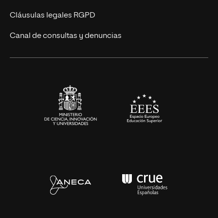
UNIR Revista
Cláusulas legales RGPD
Eventos
Canal de consultas y denuncias
Alianzas corporativas
Sala de prensa
Contacto