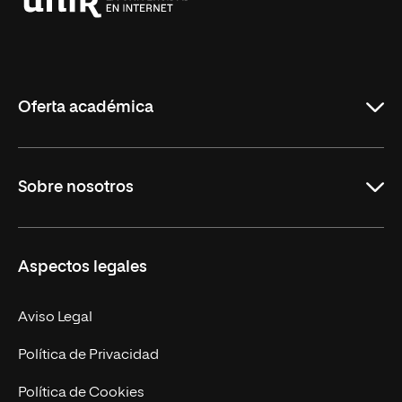
Universidad
Internacional
de
La
Rioja
Oferta académica
Grados
Sobre nosotros
Másteres Oficiales
Másteres Propios
Misión y Valores
Aspectos legales
Doctorados
Facultades
Experto Universitario
Nuestro Equipo
Aviso Legal
Postgrados
Trabaja en UNIR
Política de Privacidad
Cursos Universitarios
Actualidad
Política de Cookies