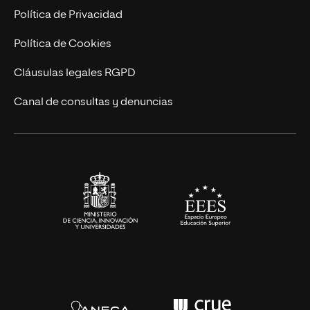
Postgrados
Trabaja en UNIR
Política de Privacidad
Cursos Universitarios
Actualidad
Política de Cookies
UNIR Revista
Cláusulas legales RGPD
Eventos
Canal de consultas y denuncias
Alianzas corporativas
Sala de prensa
Contacto