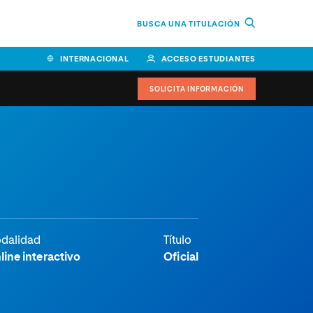
BUSCA UNA TITULACIÓN
INTERNACIONAL
ACCESO ESTUDIANTES
SOLICITA INFORMACIÓN
Facultad de Ciencias de la
Educación y Humanidades
Facultad de Ciencias de la
Salud
Facultad de Economía y
dalidad
Título
Empresa
line interactivo
Oficial
Escuela Superior de Ingeniería
y Tecnología (ESIT)
Facultad de Derecho