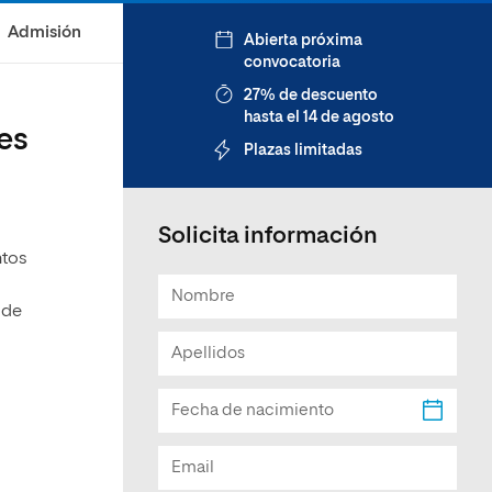
Facultad de Artes y Ciencias
Admisión
Abierta próxima
Sociales
convocatoria
Escuela de Doctorado
27% de descuento
hasta el 14 de agosto
es
Plazas limitadas
Solicita información
ntos
 de