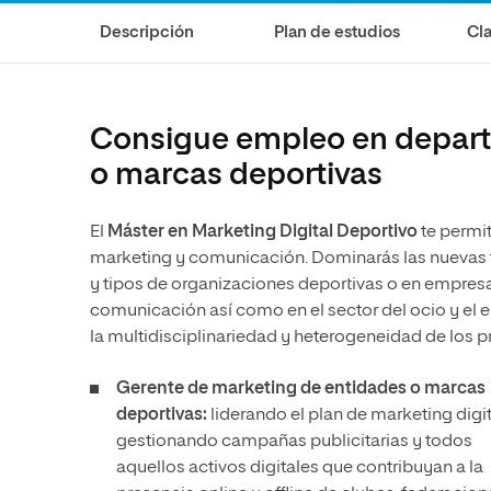
Diseño
Ingeniería y Tecnología
Ciencias P
Escuela de Humanidades
Ofici
Descripción
Plan de estudios
Cla
Ciencias de la Salud
Diseño
Internacio
Inter
Normas de Organización y
Ciencias Sociales
Ciencias de la Salud
Funcionamiento
Humanidades
Ciencias Sociales
Consigue empleo en depart
Artes
Humanidades
o marcas deportivas
Música
Artes
El
Máster en Marketing Digital Deportivo
te permit
Música
marketing y comunicación. Dominarás las nuevas t
y tipos de organizaciones deportivas o en empresa
comunicación así como en el sector del ocio y el 
la multidisciplinariedad y heterogeneidad de los 
Gerente de marketing de entidades o marcas
deportivas:
liderando el plan de marketing digit
gestionando campañas publicitarias y todos
aquellos activos digitales que contribuyan a la