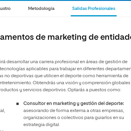
olíticas y Relaciones
Acceso universitario para
na de Movilidad
ustro
Metodología
Salidas Profesionales
nales
mayores
nacional
amentos de marketing de entidad
irá desarrollar una carrera profesional en áreas de gestión de
ecnologías aplicables para trabajar en diferentes departame
s no deportivas que utilicen el deporte como herramienta de
entretenimiento. Obtendrás una visión y comprensión globales
productos y servicios deportivos. Optarás a puestos como:
Consultor en marketing y gestión del deporte:
al,
asesorando de forma externa a otras empresas,
organizaciones o colectivos para guiarlos en su
estrategia digital.