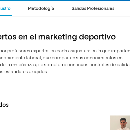
olíticas y Relaciones
Acceso universitario para
na de Movilidad
ustro
Metodología
Salidas Profesionales
nales
mayores
nacional
rtos en el marketing deportivo
 por profesores expertos en cada asignatura en la que imparte
econocimiento laboral, que comparten sus conocimientos en
 de la enseñanza y se someten a continuos controles de calid
os estándares exigidos.
dos