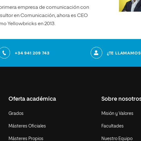
u primera empresa de comunicación con
sultor en Comunicación, ahora es CEO
o Yellowbricks en 2013.
+34 941 209 743
¿TE LLAMAMOS
Oferta académica
Sobre nosotro
Grados
Misión y Valores
Másteres Oficiales
Facultades
Másteres Propios
Nuestro Equipo