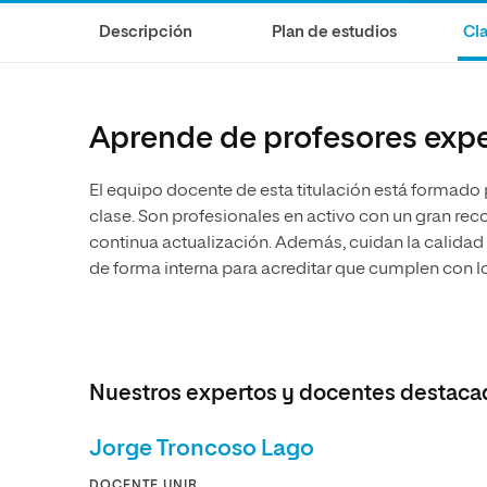
Diseño
Ingeniería y Tecnología
Ciencias P
Escuela de Humanidades
Ofici
Descripción
Plan de estudios
Cla
Ciencias de la Salud
Diseño
Internacio
Inter
Normas de Organización y
Ciencias Sociales
Ciencias de la Salud
Funcionamiento
Humanidades
Ciencias Sociales
Aprende de profesores expe
Artes
Humanidades
El equipo docente de esta titulación está formado
Música
Artes
clase. Son profesionales en activo con un gran r
Música
continua actualización. Además, cuidan la calidad
de forma interna para acreditar que cumplen con l
Nuestros expertos y docentes destaca
Jorge Troncoso Lago
DOCENTE UNIR