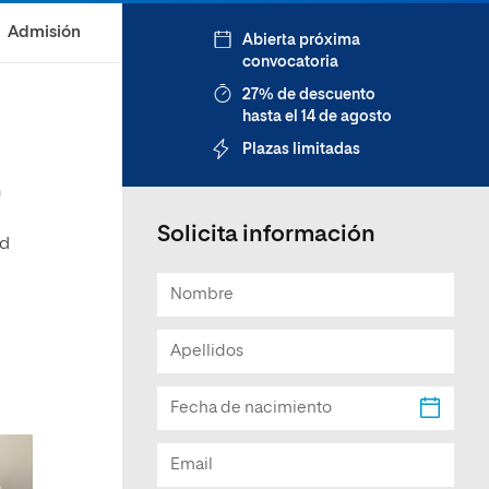
Facultad de Artes y Ciencias
Admisión
Abierta próxima
Sociales
convocatoria
Escuela de Doctorado
27% de descuento
hasta el 14 de agosto
Plazas limitadas
n
Solicita información
ad