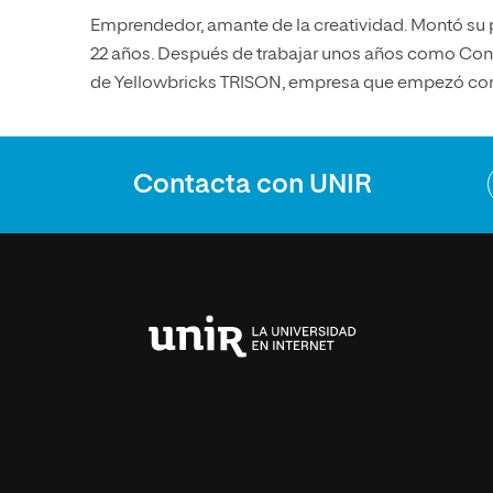
Emprendedor, amante de la creatividad. Montó s
22 años. Después de trabajar unos años como Con
de Yellowbricks TRISON, empresa que empezó com
Contacta con UNIR
Universidad
Internacional
de
La
Rioja