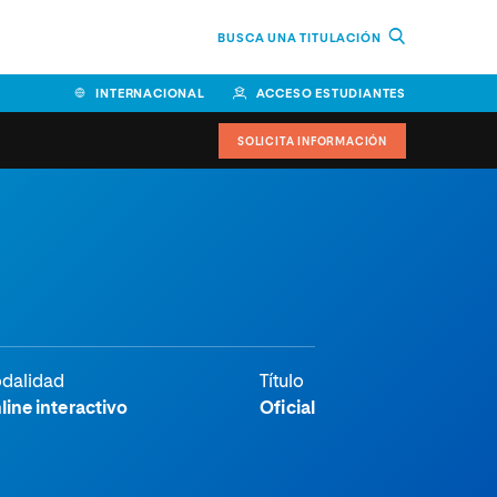
BUSCA UNA TITULACIÓN
INTERNACIONAL
ACCESO ESTUDIANTES
SOLICITA INFORMACIÓN
Facultad de Ciencias de la
Educación y Humanidades
Facultad de Ciencias de la
Salud
Facultad de Economía y
dalidad
Título
Empresa
line interactivo
Oficial
Escuela Superior de Ingeniería
y Tecnología (ESIT)
Facultad de Derecho