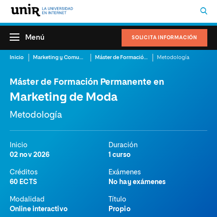
Menú
SOLICITA INFORMACIÓN
Inicio
Marketing y Comunicación
Máster de Formación Permanente en Marketing de Moda
Metodología
Máster de Formación Permanente en
Marketing de Moda
Metodología
Inicio
Duración
02 nov 2026
1 curso
Créditos
Exámenes
60 ECTS
No hay exámenes
Modalidad
Título
Online interactivo
Propio