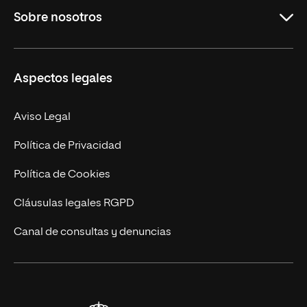
Sobre nosotros
Másteres Oficiales
Másteres Propios
Misión y Valores
Aspectos legales
Doctorados
Facultades
Experto Universitario
Nuestro Equipo
Aviso Legal
Postgrados
Trabaja en UNIR
Política de Privacidad
Cursos Universitarios
Actualidad
Política de Cookies
UNIR Revista
Cláusulas legales RGPD
Eventos
Canal de consultas y denuncias
Alianzas corporativas
Sala de prensa