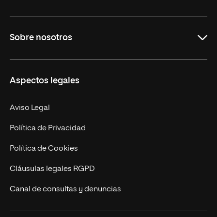
Grados
Sobre nosotros
Másteres Oficiales
Másteres Propios
Misión y Valores
Aspectos legales
Doctorados
Facultades
Experto Universitario
Nuestro Equipo
Aviso Legal
Postgrados
Trabaja en UNIR
Política de Privacidad
Cursos Universitarios
Actualidad
Política de Cookies
UNIR Revista
Cláusulas legales RGPD
Eventos
Canal de consultas y denuncias
Alianzas corporativas