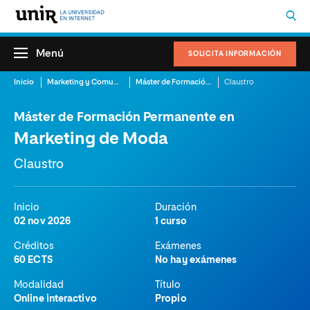
Menú
SOLICITA INFORMACIÓN
Inicio
Marketing y Comunicación
Máster de Formación Permanente en Marketing de Moda
Claustro
Máster de Formación Permanente en
Marketing de Moda
Claustro
Inicio
Duración
02 nov 2026
1 curso
Créditos
Exámenes
60 ECTS
No hay exámenes
Modalidad
Título
Online interactivo
Propio