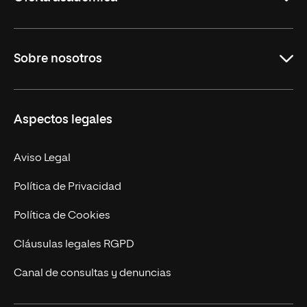
Grados
Sobre nosotros
Másteres Oficiales
Másteres Propios
Misión y Valores
Aspectos legales
Doctorados
Facultades
Experto Universitario
Nuestro Equipo
Aviso Legal
Postgrados
Trabaja en UNIR
Política de Privacidad
Cursos Universitarios
Actualidad
Política de Cookies
UNIR Revista
Cláusulas legales RGPD
Eventos
Canal de consultas y denuncias
Alianzas corporativas