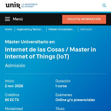
Menú
SOLICITA INFORMACIÓN
Inicio
Ingeniería y Tecnología
Máster Universitario en Internet de las Cosas / Master in Internet of Things (IoT)
Admisión
Máster Universitario en
Internet de las Cosas / Master in
Internet of Things (IoT)
Admisión
Inicio
Duración
2 nov 2026
1 curso
Créditos
Exámenes
60 ECTS
Online y/o presenciales
Modalidad
Título