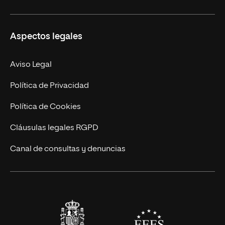
Másteres Propios
Misión y Valores
Aspectos legales
Doctorados
Facultades
Experto Universitario
Nuestro Equipo
Aviso Legal
Postgrados
Trabaja en UNIR
Política de Privacidad
Cursos Universitarios
Actualidad
Política de Cookies
UNIR Revista
Cláusulas legales RGPD
Eventos
Canal de consultas y denuncias
Alianzas corporativas
Sala de prensa
Contacto