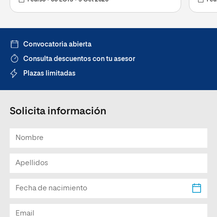
1 curso
60 ECTS
5 Oct 2026
1 cu
Convocatoria abierta
Consulta descuentos con tu asesor
Plazas limitadas
Solicita información