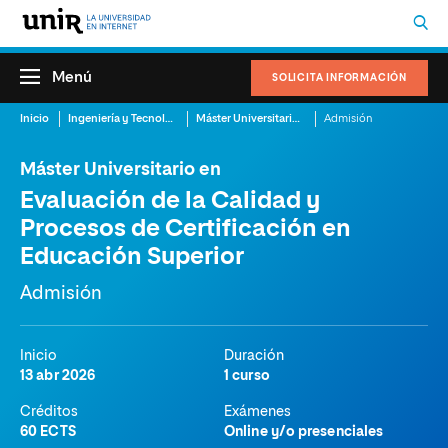
Menú
SOLICITA INFORMACIÓN
Inicio
Ingeniería y Tecnología
Máster Universitario en Evaluación de la Calidad y Procesos de Certificación en Educación Superior
Admisión
Máster Universitario en
Evaluación de la Calidad y
Procesos de Certificación en
Educación Superior
Admisión
Inicio
Duración
13 abr 2026
1 curso
Créditos
Exámenes
60 ECTS
Online y/o presenciales