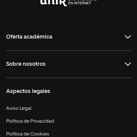
Universidad
Internacional
de
La
Rioja
Oferta académica
Grados
Sobre nosotros
Másteres Oficiales
Másteres Propios
Misión y Valores
Aspectos legales
Doctorados
Facultades
Experto Universitario
Nuestro Equipo
Aviso Legal
Postgrados
Trabaja en UNIR
Política de Privacidad
Cursos Universitarios
Actualidad
Política de Cookies