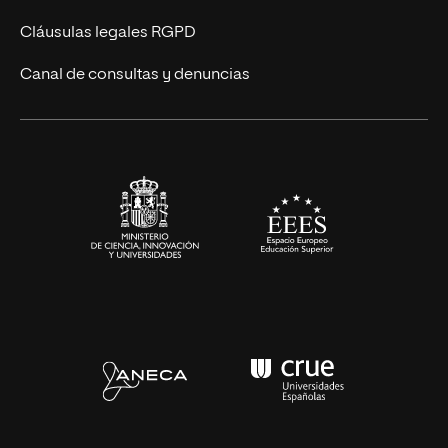
UNIR Revista
Cláusulas legales RGPD
Eventos
Canal de consultas y denuncias
Alianzas corporativas
Sala de prensa
Contacto