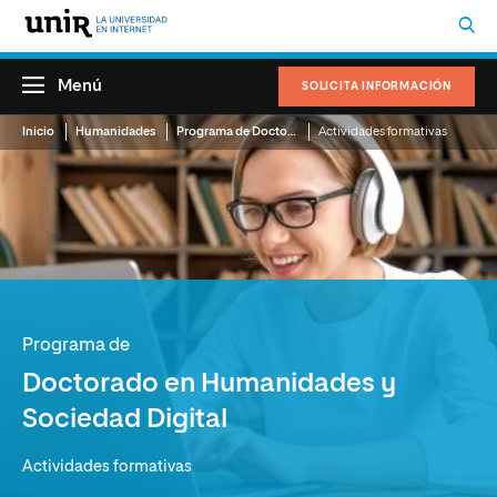
Menú
SOLICITA INFORMACIÓN
Inicio
Humanidades
Programa de Doctorado en Humanidades y Sociedad Digital
Actividades formativas
Programa de
Doctorado en Humanidades y
Sociedad Digital
Actividades formativas