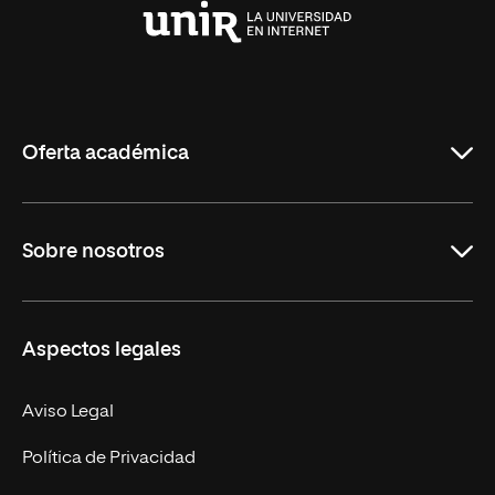
Universidad
Internacional
de
La
Rioja
Oferta académica
Grados
Sobre nosotros
Másteres Oficiales
Másteres Propios
Misión y Valores
Aspectos legales
Doctorados
Facultades
Experto Universitario
Nuestro Equipo
Aviso Legal
Postgrados
Trabaja en UNIR
Política de Privacidad
Cursos Universitarios