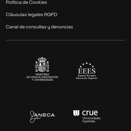
Actualidad
Política de Cookies
UNIR Revista
Cláusulas legales RGPD
Eventos
Canal de consultas y denuncias
Alianzas corporativas
Sala de prensa
Contacto