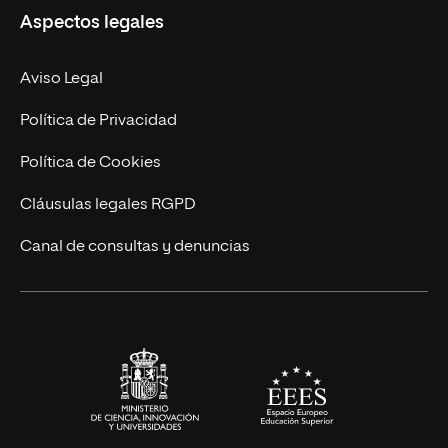
Aspectos legales
Doctorados
Facultades
Experto Universitario
Nuestro Equipo
Aviso Legal
Postgrados
Trabaja en UNIR
Política de Privacidad
Cursos Universitarios
Actualidad
Política de Cookies
UNIR Revista
Cláusulas legales RGPD
Eventos
Canal de consultas y denuncias
Alianzas corporativas
Sala de prensa
Contacto