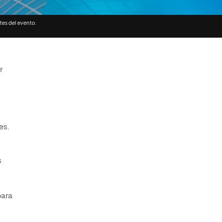
Facultad de Artes y Ciencias
Sociales
tes del evento.
Escuela de Doctorado
r
es.
s
para