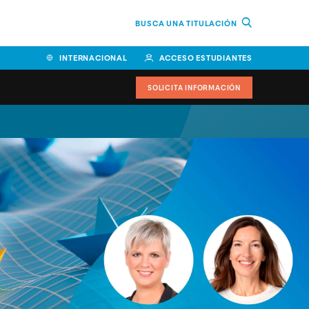
BUSCA UNA TITULACIÓN
INTERNACIONAL
ACCESO ESTUDIANTES
SOLICITA INFORMACIÓN
Facultad de Ciencias de la
Educación y Humanidades
Facultad de Ciencias de la
Salud
Facultad de Economía y
Empresa
Escuela Superior de Ingeniería
y Tecnología (ESIT)
Facultad de Derecho