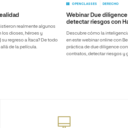
OPENCLASSES
DERECHO
realidad
Webinar Due diligence 
detectar riesgos con H
xistieron realmente algunos
 los dioses, héroes y
Descubre cómo la inteligencia 
 su regreso a Ítaca? De todo
en este webinar online con Be
llá de la película.
práctica de due diligence co
contratos, detectar riesgos y 