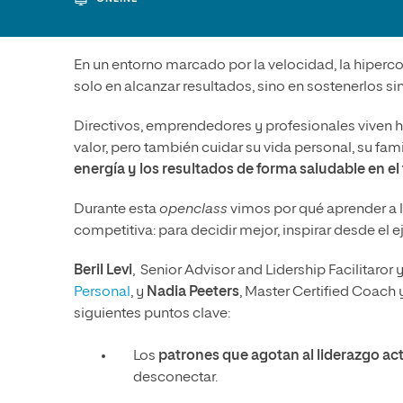
Diseño
Ingeniería y Tecnología
Ciencias P
Escuela de Humanidades
Ofici
Ciencias de la Salud
Diseño
Internacio
Inter
Normas de Organización y
En un entorno marcado por la velocidad, la hiperco
Ciencias Sociales
Ciencias de la Salud
Funcionamiento
solo en alcanzar resultados, sino en sostenerlos sin
Humanidades
Ciencias Sociales
Directivos, emprendedores y profesionales viven hoy
Artes
Humanidades
valor, pero también cuidar su vida personal, su famil
Música
Artes
energía y los resultados de forma saludable en e
Música
Durante esta
openclass
vimos por qué aprender a l
competitiva: para decidir mejor, inspirar desde el
Beril Levi
,
Senior Advisor and Lidership Facilitaror 
Personal
, y
Nadia Peeters
, Master Certified Coach 
siguientes puntos clave:
Los
patrones que agotan al liderazgo ac
desconectar.