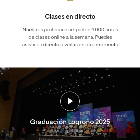
Clases en directo
Nuestros profesores imparten 4.000 horas
de clases online a la semana. Puedes
asistir en directo o verlas en otro momento
Graduación Logroño 2025