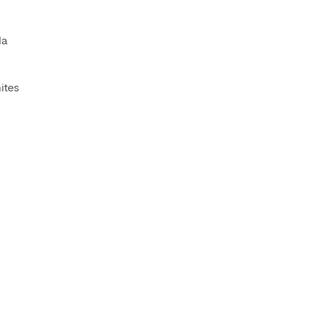
la
ites