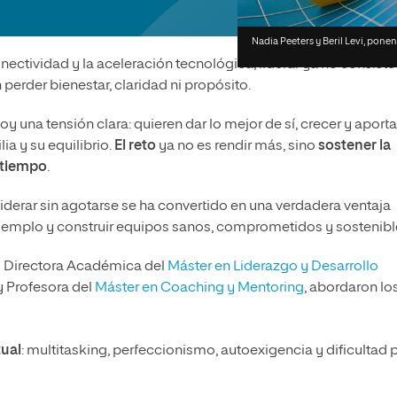
olíticas y Relaciones
Acceso universitario para
na de Movilidad
nales
mayores
nacional
Nadia Peeters y Beril Levi, ponen
nectividad y la aceleración tecnológica, liderar ya no consiste
 perder bienestar, claridad ni propósito.
 una tensión clara: quieren dar lo mejor de sí, crecer y aporta
ia y su equilibrio.
El reto
ya no es rendir más, sino
sostener la
l tiempo
.
iderar sin agotarse se ha convertido en una verdadera ventaja
 ejemplo y construir equipos sanos, comprometidos y sostenibl
y
Directora Académica del
Máster en Liderazgo y Desarrollo
y Profesora del
Máster en Coaching y Mentoring
, abordaron lo
tual
: multitasking, perfeccionismo, autoexigencia y dificultad 