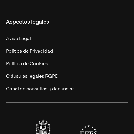
Másteres Propios
Misión y Valores
Aspectos legales
Doctorados
Facultades
Experto Universitario
Nuestro Equipo
Aviso Legal
Postgrados
Trabaja en UNIR
Política de Privacidad
Cursos Universitarios
Actualidad
Política de Cookies
UNIR Revista
Cláusulas legales RGPD
Eventos
Canal de consultas y denuncias
Alianzas corporativas
Sala de prensa
Contacto