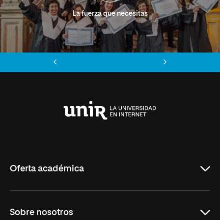
La fuerza que necesitas
Anterior
Siguiente
Universidad
Internacional
de
La
Rioja
Oferta académica
Grados
Sobre nosotros
Másteres Oficiales