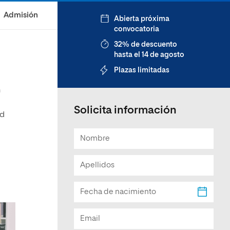
Facultad de Artes y Ciencias
Admisión
Abierta próxima
Sociales
convocatoria
Escuela de Doctorado
32% de descuento
hasta el 14 de agosto
Plazas limitadas
n
Solicita información
ad