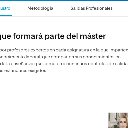
olíticas y Relaciones
Acceso universitario para
na de Movilidad
ustro
Metodología
Salidas Profesionales
nales
mayores
nacional
ue formará parte del máster
 por profesores expertos en cada asignatura en la que imparte
econocimiento laboral, que comparten sus conocimientos en
 de la enseñanza y se someten a continuos controles de calid
os estándares exigidos.