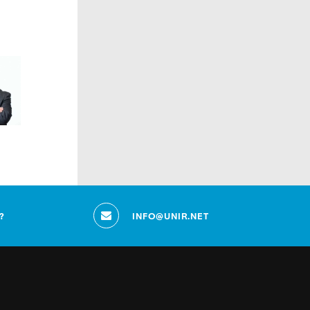
?
INFO@UNIR.NET