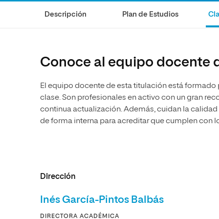
Diseño
Ingeniería y Tecnología
Ciencias P
Escuela de Humanidades
Ofici
Descripción
Plan de Estudios
Cla
Ciencias de la Salud
Diseño
Internacio
Inter
Normas de Organización y
Ciencias Sociales
Ciencias de la Salud
Funcionamiento
Humanidades
Ciencias Sociales
Conoce al equipo docente q
Artes
Humanidades
El equipo docente de esta titulación está formado
Música
Artes
clase. Son profesionales en activo con un gran r
Música
continua actualización. Además, cuidan la calidad
de forma interna para acreditar que cumplen con l
Dirección
Inés García-Pintos Balbás
DIRECTORA ACADÉMICA