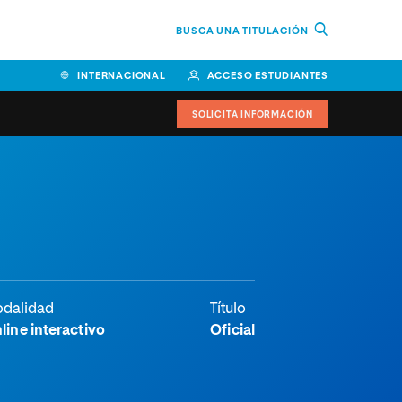
BUSCA UNA TITULACIÓN
INTERNACIONAL
ACCESO ESTUDIANTES
SOLICITA INFORMACIÓN
Facultad de Ciencias de la
Educación y Humanidades
Facultad de Ciencias de la
Salud
Facultad de Economía y
dalidad
Título
Empresa
line interactivo
Oficial
Escuela Superior de Ingeniería
y Tecnología (ESIT)
Facultad de Derecho