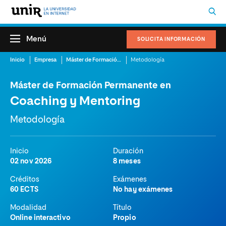
Menú
SOLICITA INFORMACIÓN
Inicio
Empresa
Máster de Formación Permanente en Coaching y Mentoring
Metodología
Máster de Formación Permanente en
Coaching y Mentoring
Metodología
Inicio
Duración
02 nov 2026
8 meses
Créditos
Exámenes
60 ECTS
No hay exámenes
Modalidad
Título
Online interactivo
Propio