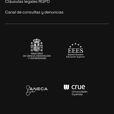
UNIR Revista
Cláusulas legales RGPD
Eventos
Canal de consultas y denuncias
Alianzas corporativas
Sala de prensa
Contacto