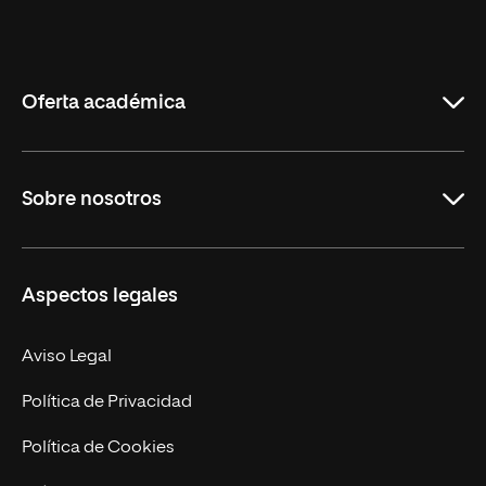
Universidad
Internacional
de
La
Rioja
Oferta académica
Grados
Sobre nosotros
Másteres Oficiales
Másteres Propios
Misión y Valores
Aspectos legales
Doctorados
Facultades
Experto Universitario
Nuestro Equipo
Aviso Legal
Postgrados
Trabaja en UNIR
Política de Privacidad
Cursos Universitarios
Actualidad
Política de Cookies