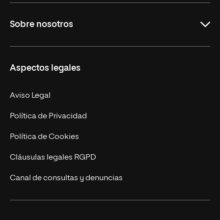
Grados
Sobre nosotros
Másteres Oficiales
Másteres Propios
Misión y Valores
Aspectos legales
Doctorados
Facultades
Experto Universitario
Nuestro Equipo
Aviso Legal
Postgrados
Trabaja en UNIR
Política de Privacidad
Cursos Universitarios
Actualidad
Política de Cookies
UNIR Revista
Cláusulas legales RGPD
Eventos
Canal de consultas y denuncias
Alianzas corporativas
Sala de prensa