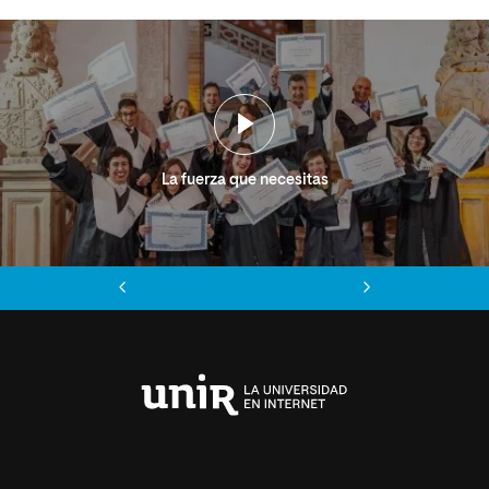
La fuerza que necesitas
Anterior
Siguiente
Universidad
Internacional
de
La