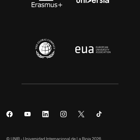
Síguenos
Síguenos
Síguenos
Síguenos
Síguenos
Síguenos
en
en
en
en
en
en
Facebook
YouTube
LinkedIn
Instagram
Twitter
Tiktok
© UNIR - Universidad Internacional de La Rioja 2026