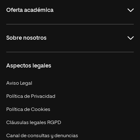
Rioja
Oferta académica
Grados
Sobre nosotros
Másteres Oficiales
Másteres Propios
Misión y Valores
Aspectos legales
Doctorados
Facultades
Experto Universitario
Nuestro Equipo
Aviso Legal
Postgrados
Trabaja en UNIR
Política de Privacidad
Cursos Universitarios
Actualidad
Política de Cookies
UNIR Revista
Cláusulas legales RGPD
Eventos
Canal de consultas y denuncias