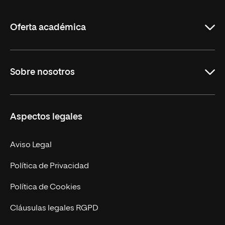
La
Rioja
Oferta académica
Grados
Sobre nosotros
Másteres Oficiales
Másteres Propios
Misión y Valores
Aspectos legales
Doctorados
Facultades
Experto Universitario
Nuestro Equipo
Aviso Legal
Postgrados
Trabaja en UNIR
Política de Privacidad
Cursos Universitarios
Actualidad
Política de Cookies
UNIR Revista
Cláusulas legales RGPD