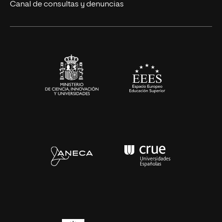
Eventos
Canal de consultas y denuncias
Alianzas corporativas
Sala de prensa
Contacto