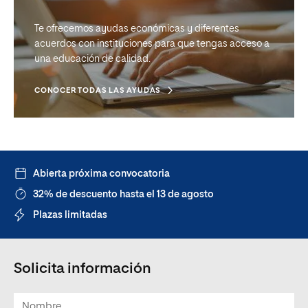
Te ofrecemos ayudas económicas y diferentes
Si tienes estudios previos, puedes solicitar un
acuerdos con instituciones para que tengas acceso a
reconocimiento de créditos y reducir el tiempo de
una educación de calidad.
obtención del título que quieres cursar.
CONOCER TODAS LAS AYUDAS
VER LOS REQUISITOS
Abierta próxima convocatoria
32% de descuento hasta el 13 de agosto
Plazas limitadas
Solicita información