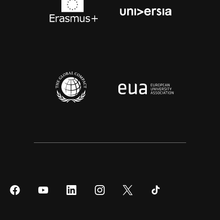
Síguenos
Síguenos
Síguenos
Síguenos
Síguenos
Síguenos
en
en
en
en
en
en
Facebook
YouTube
LinkedIn
Instagram
Twitter
Tiktok