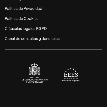
Postgrados
Trabaja en UNIR
Política de Privacidad
Cursos Universitarios
Actualidad
Política de Cookies
UNIR Revista
Cláusulas legales RGPD
Eventos
Canal de consultas y denuncias
Alianzas corporativas
Sala de prensa
Contacto