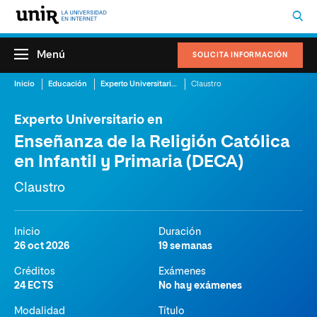
Menú
SOLICITA INFORMACIÓN
Inicio
Educación
Experto Universitario en Enseñanza de la Religión Católica en Infantil y Primaria (DECA)
Claustro
Experto Universitario en
Enseñanza de la Religión Católica
en Infantil y Primaria (DECA)
Claustro
Inicio
Duración
26 oct 2026
19 semanas
Créditos
Exámenes
24 ECTS
No hay exámenes
Modalidad
Título