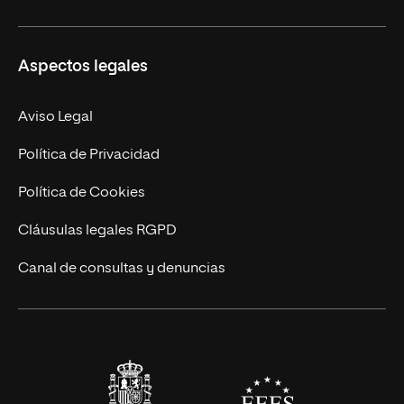
Másteres Propios
Misión y Valores
Aspectos legales
Doctorados
Facultades
Experto Universitario
Nuestro Equipo
Aviso Legal
Postgrados
Trabaja en UNIR
Política de Privacidad
Cursos Universitarios
Actualidad
Política de Cookies
UNIR Revista
Cláusulas legales RGPD
Eventos
Canal de consultas y denuncias
Alianzas corporativas
Sala de prensa
Contacto