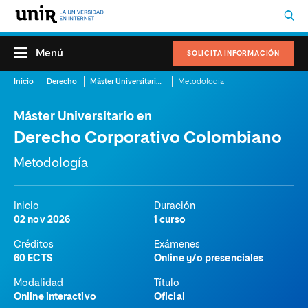
Menú
SOLICITA INFORMACIÓN
Inicio
Derecho
Máster Universitario en Derecho Corporativo Colombiano
Metodología
Máster Universitario en
Derecho Corporativo Colombiano
Metodología
Inicio
Duración
02 nov 2026
1 curso
Créditos
Exámenes
60 ECTS
Online y/o presenciales
Modalidad
Título
Online interactivo
Oficial