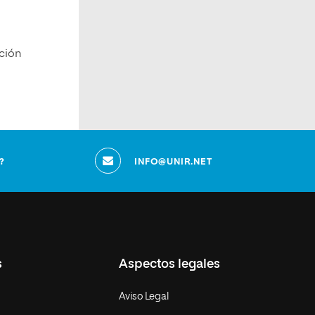
ución
?
INFO@UNIR.NET
s
Aspectos legales
Aviso Legal