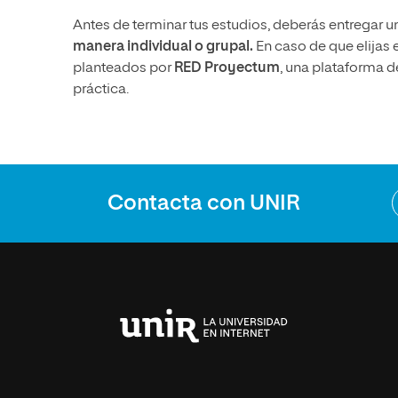
Antes de terminar tus estudios, deberás entregar un 
manera individual o grupal.
En caso de que elijas 
planteados por
RED Proyectum
, una plataforma 
práctica.
Contacta con UNIR
Universidad
Internacional
de
La