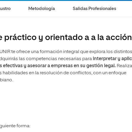
olíticas y Relaciones
Acceso universitario para
na de Movilidad
ustro
Metodología
Salidas Profesionales
nales
mayores
nacional
práctico y orientado a a la acció
IR te ofrece una formación integral que explora los distinto
dquirirás las competencias necesarias para
interpretar y apli
as efectivas y asesorar a empresas en su gestión legal.
Realiza
s habilidades en la resolución de conflictos, con un enfoque
biano.
iguiente forma: