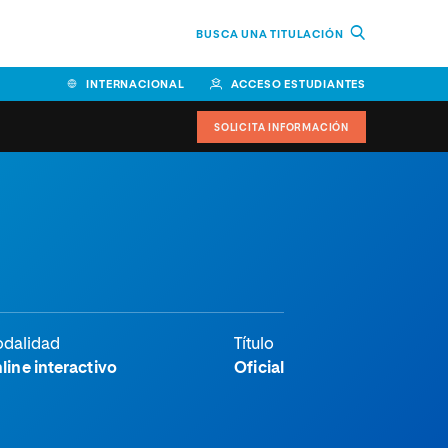
BUSCA UNA TITULACIÓN
INTERNACIONAL
ACCESO ESTUDIANTES
SOLICITA INFORMACIÓN
Facultad de Ciencias de la
Educación y Humanidades
Facultad de Ciencias de la
Salud
Facultad de Economía y
dalidad
Título
Empresa
line interactivo
Oficial
Escuela Superior de Ingeniería
y Tecnología (ESIT)
Facultad de Derecho