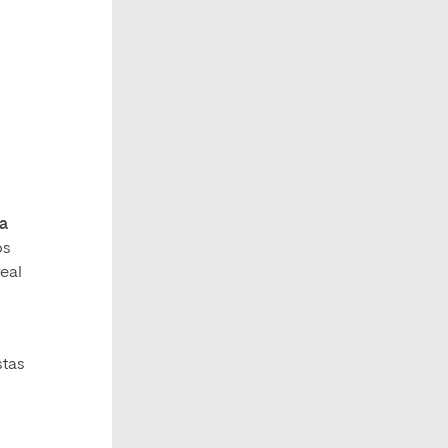
da
os
eal
stas