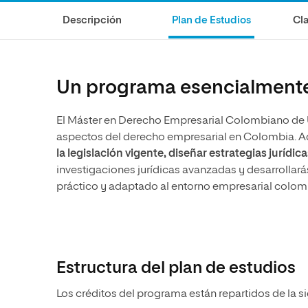
Diseño
Ingeniería y Tecnología
Ciencias P
Escuela de Humanidades
Ofici
Descripción
Plan de Estudios
Cla
Ciencias de la Salud
Diseño
Internacio
Inter
Normas de Organización y
Ciencias Sociales
Ciencias de la Salud
Funcionamiento
Humanidades
Ciencias Sociales
Un programa esencialmente 
Artes
Humanidades
El Máster en Derecho Empresarial Colombiano de UN
Música
Artes
aspectos del derecho empresarial en Colombia. A
Música
la legislación vigente, diseñar estrategias jurídic
investigaciones jurídicas avanzadas y desarrollará
práctico y adaptado al entorno empresarial colom
Estructura del plan de estudios
Los créditos del programa están repartidos de la s