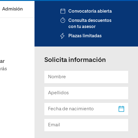
Facultad de Artes y Ciencias
Admisión
Convocatoria abierta
Sociales
Consulta descuentos
Escuela de Doctorado
con tu asesor
Plazas limitadas
n
s
Solicita información
car
rás