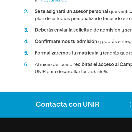
a
info@unir.net.
Se te asignará un asesor personal
que verific
plan de estudios personalizado teniendo en cu
Deberás enviar la solicitud de admisión
y ser
Confirmaremos tu admisión
y podrás entrega
Formalizaremos tu matrícula
y tendrás que r
Al inicio del curso
recibirás el acceso al Cam
UNIR para desarrollar tus
soft skills.
Contacta con UNIR