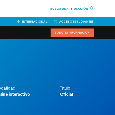
BUSCA UNA TITULACIÓN
INTERNACIONAL
ACCESO ESTUDIANTES
SOLICITA INFORMACIÓN
Facultad de Ciencias de la
Educación y Humanidades
Facultad de Ciencias de la
Salud
Facultad de Economía y
dalidad
Título
Empresa
line interactivo
Oficial
Escuela Superior de Ingeniería
y Tecnología (ESIT)
Facultad de Derecho