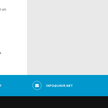
r un
a
?
INFO@UNIR.NET