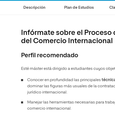
Diseño
Ingeniería y Tecnología
Ciencias P
Escuela de Humanidades
Ofici
Descripción
Plan de Estudios
Cla
Ciencias de la Salud
Diseño
Internacio
Inter
Normas de Organización y
Ciencias Sociales
Ciencias de la Salud
Funcionamiento
Humanidades
Ciencias Sociales
Infórmate sobre el Proceso
Artes
Humanidades
del Comercio Internacional
Música
Artes
Perfil recomendado
Música
Esté máster está dirigido a estudiantes cuyos obje
Conocer en profundidad las principales
técnica
dominar las figuras más usuales de la contratac
jurídico internacional.
Manejar las herramientas necesarias para traba
comercio internacional.