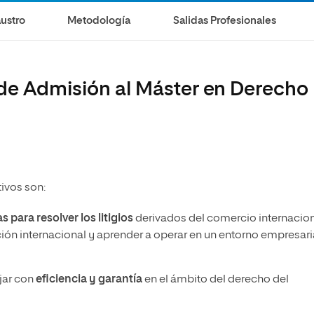
olíticas y Relaciones
Acceso universitario para
na de Movilidad
ustro
Metodología
Salidas Profesionales
nales
mayores
nacional
 de Admisión al Máster en Derecho
tivos son:
s para resolver los litigios
derivados del comercio internacion
ión internacional y aprender a operar en un entorno empresari
jar con
eficiencia y garantía
en el ámbito del derecho del