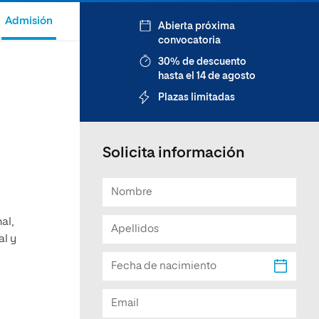
Facultad de Artes y Ciencias
Admisión
Abierta próxima
Sociales
convocatoria
Escuela de Doctorado
30% de descuento
hasta el 14 de agosto
Plazas limitadas
Solicita información
al,
al y