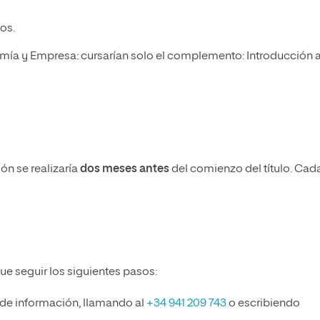
os.
mía y Empresa: cursarían solo el complemento: Introducción a
n se realizaría
dos meses antes
del comienzo del título. Cad
ue seguir los siguientes pasos:
 de información, llamando al
+34 941 209 743
o escribiendo