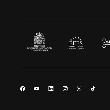
Síguenos
Síguenos
Síguenos
Síguenos
Síguenos
Sígueno
en
en
en
en
en
en
Facebook
YouTube
LinkedIn
Instagram
Twitter
Tiktok