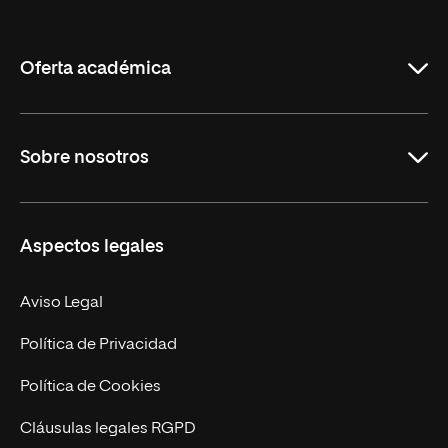
de
La
Rioja
Oferta académica
Grados
Sobre nosotros
Másteres Oficiales
Másteres Propios
Misión y Valores
Aspectos legales
Doctorados
Facultades
Experto Universitario
Nuestro Equipo
Aviso Legal
Postgrados
Trabaja en UNIR
Política de Privacidad
Cursos Universitarios
Actualidad
Política de Cookies
UNIR Revista
Cláusulas legales RGPD