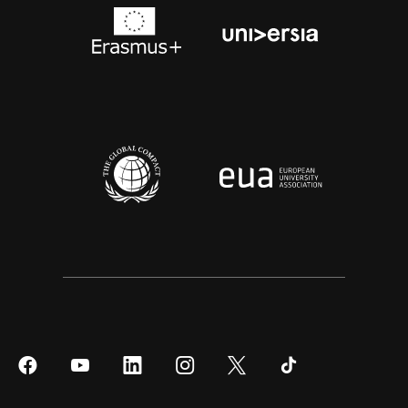
Síguenos
Síguenos
Síguenos
Síguenos
Síguenos
Síguenos
en
en
en
en
en
en
Facebook
YouTube
LinkedIn
Instagram
Twitter
Tiktok