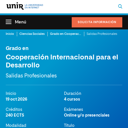
Menú
SOLICITA INFORMACIÓN
Inicio
Ciencias Sociales
Grado en Cooperación Internacional para el Desarrollo
Salidas Profesionales
Grado en
Cooperación Internacional para el
Desarrollo
Salidas Profesionales
Inicio
Duración
19 oct 2026
4 cursos
Créditos
Exámenes
240 ECTS
Online y/o presenciales
Modalidad
Título