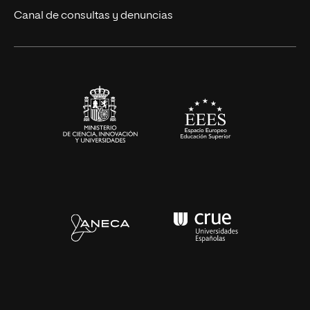
Eventos
Canal de consultas y denuncias
Alianzas corporativas
Sala de prensa
Contacto