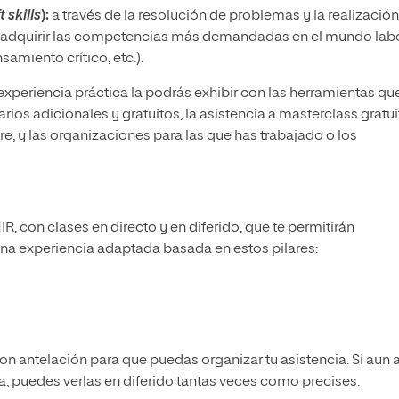
t skills
):
a través de la resolución de problemas y la realizació
ás adquirir las competencias más demandadas en el mundo lab
amiento crítico, etc.).
experiencia práctica la podrás exhibir con las herramientas qu
ios adicionales y gratuitos, la asistencia a masterclass gratui
, y las organizaciones para las que has trabajado o los
, con clases en directo y en diferido, que te permitirán
Una experiencia adaptada basada en estos pilares:
 antelación para que puedas organizar tu asistencia. Si aun a
da, puedes verlas en diferido tantas veces como precises.