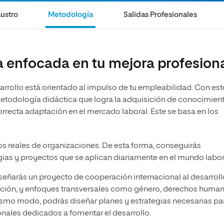
olíticas y Relaciones
Acceso universitario para
na de Movilidad
ustro
Metodología
Salidas Profesionales
nales
mayores
nacional
 enfocada en tu mejora profesion
arrollo está orientado al impulso de tu empleabilidad. Con est
metodología didáctica que logra la adquisición de conocimien
rrecta adaptación en el mercado laboral. Este se basa en los
os reales de organizaciones. De esta forma, conseguirás
egias y proyectos que se aplican diariamente en el mundo labor
iseñarás un proyecto de cooperación internacional al desarroll
ación, y enfoques transversales como género, derechos human
ismo modo, podrás diseñar planes y estrategias necesarias par
onales dedicados a fomentar el desarrollo.