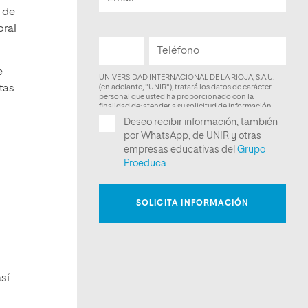
n de
oral
e
tas
sí