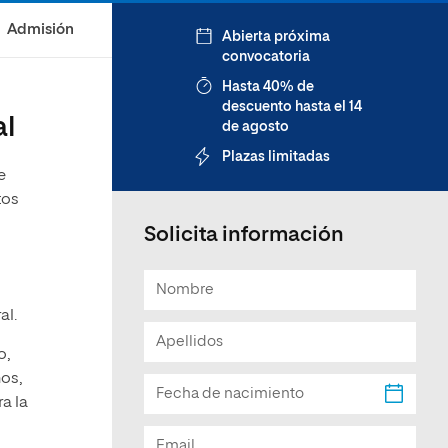
Facultad de Artes y Ciencias
Admisión
Abierta próxima
Sociales
convocatoria
Escuela de Doctorado
Hasta 40% de
descuento hasta el 14
al
de agosto
Plazas limitadas
e
tos
Solicita información
al.
o,
os,
a la