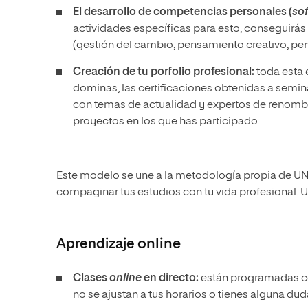
El desarrollo de competencias personales (
sof
actividades específicas para esto, conseguir
(gestión del cambio, pensamiento creativo, pens
Creación de tu porfolio profesional:
toda esta 
dominas, las certificaciones obtenidas a seminar
con temas de actualidad y expertos de renombre
proyectos en los que has participado.
Este modelo se une a la metodología propia de UNIR
compaginar tus estudios con tu vida profesional. 
Aprendizaje
online
Clases
online
en directo:
están programadas con
no se ajustan a tus horarios o tienes alguna du