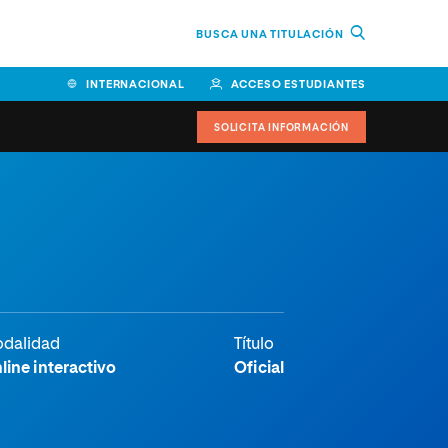
BUSCA UNA TITULACIÓN
INTERNACIONAL
ACCESO ESTUDIANTES
SOLICITA INFORMACIÓN
Facultad de Ciencias de la
Educación y Humanidades
Facultad de Ciencias de la
Salud
Facultad de Economía y
dalidad
Título
Empresa
line interactivo
Oficial
Escuela Superior de Ingeniería
y Tecnología (ESIT)
Facultad de Derecho