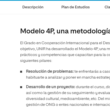
Diseño
Ingeniería y Tecnología
Ciencias P
Escuela de Humanidades
Ofici
Descripción
Plan de Estudios
Cla
Ciencias de la Salud
Diseño
Internacio
Inter
Normas de Organización y
Ciencias Sociales
Ciencias de la Salud
Funcionamiento
Humanidades
Ciencias Sociales
Modelo 4P, una metodología
Artes
Humanidades
El Grado en Cooperación Internacional para el Des
Música
Artes
objetivo, UNIR ha desarrollado el Modelo 4P, una 
Música
prácticos y competencias que capacitan para la co
siguientes pilares:
Resolución de problemas:
te enfrentarás a cas
habituarte a analizar y poner en marcha estrat
Desarrollo de un proyecto:
durante el curso, d
así como la gestión de su seguimiento y evalu
diversidad cultural, medioambiente, etc. Del m
gestión de ONG o entes nacionales e internaci