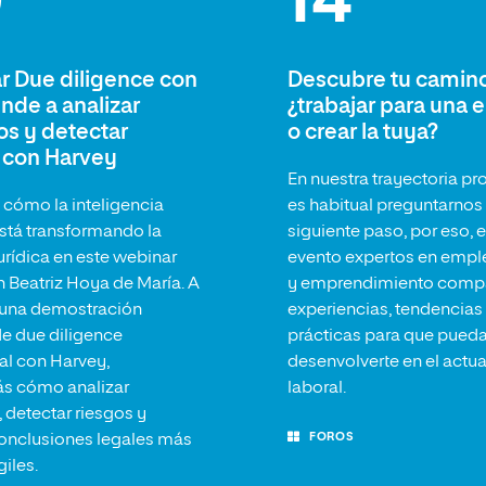
9
14
 Due diligence con
Descubre tu camino
ende a analizar
¿trabajar para una
os y detectar
o crear la tuya?
 con Harvey
En nuestra trayectoria pr
cómo la inteligencia
es habitual preguntarnos 
 está transformando la
siguiente paso, por eso, 
urídica en este webinar
evento expertos en empl
n Beatriz Hoya de María. A
y emprendimiento compa
 una demostración
experiencias, tendencias
de due diligence
prácticas para que pued
al con Harvey,
desenvolverte en el actua
ás cómo analizar
laboral.
, detectar riesgos y
FOROS
onclusiones legales más
giles.