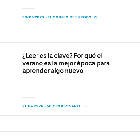
olíticas y Relaciones
Acceso universitario para
na de Movilidad
nales
mayores
nacional
30/07/2026.- EL CORREO DE BURGOS
¿Leer es la clave? Por qué el
verano es la mejor época para
aprender algo nuevo
21/07/2026.- MUY INTERESANTE