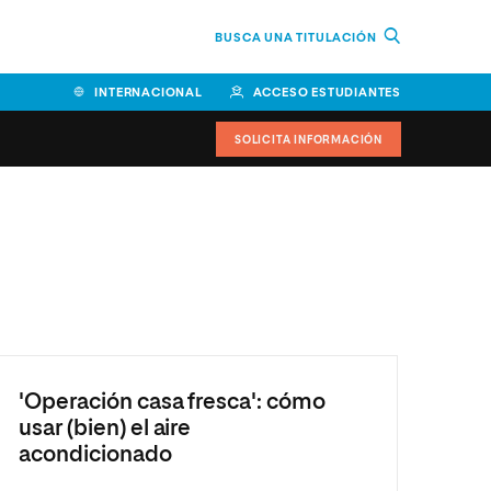
BUSCA UNA TITULACIÓN
INTERNACIONAL
ACCESO ESTUDIANTES
SOLICITA INFORMACIÓN
Facultad de Ciencias de la
Educación y Humanidades
Facultad de Ciencias de la
Salud
Facultad de Economía y
Empresa
'Operación casa fresca': cómo
usar (bien) el aire
Escuela Superior de Ingeniería
y Tecnología (ESIT)
acondicionado
Facultad de Derecho