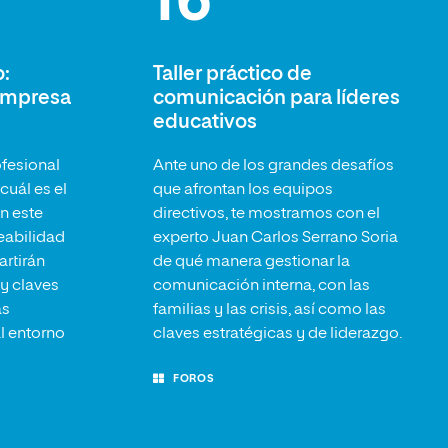
16
:
Taller práctico de
 empresa
comunicación para líderes
educativos
ofesional
Ante uno de los grandes desafíos
cuál es el
que afrontan los equipos
en este
directivos, te mostramos con el
eabilidad
experto Juan Carlos Serrano Soria
rtirán
de qué manera gestionar la
 y claves
comunicación interna, con las
as
familias y las crisis, así como las
l entorno
claves estratégicas y de liderazgo.
FOROS