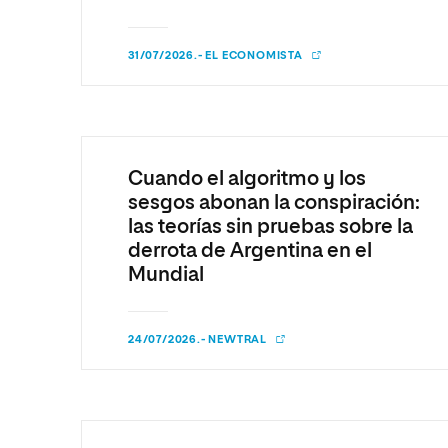
Diseño
Ingeniería y Tecnología
Ciencias P
Escuela de Humanidades
Ofici
Ciencias de la Salud
Diseño
Internacio
Inter
31/07/2026.- EL ECONOMISTA
Normas de Organización y
Ciencias Sociales
Ciencias de la Salud
Funcionamiento
Humanidades
Ciencias Sociales
Artes
Humanidades
Cuando el algoritmo y los
Música
Artes
sesgos abonan la conspiración:
Música
las teorías sin pruebas sobre la
derrota de Argentina en el
Mundial
24/07/2026.- NEWTRAL