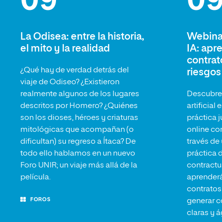
09
0
La Odisea: entre la historia,
Webinar
el mito y la realidad
IA: apr
contrat
¿Qué hay de verdad detrás del
riesgos
viaje de Odiseo? ¿Existieron
realmente algunos de los lugares
Descubre 
descritos por Homero? ¿Quiénes
artificial
son los dioses, héroes y criaturas
práctica j
mitológicas que acompañan (o
online co
dificultan) su regreso a Ítaca? De
través de
todo ello hablamos en un nuevo
práctica 
Foro UNIR; un viaje más allá de la
contractu
película.
aprender
contratos
FOROS
generar c
claras y á