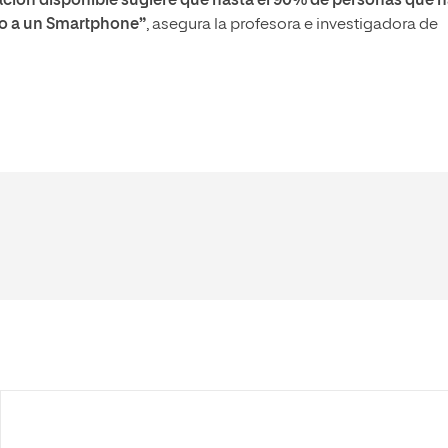
ación disponible sugiere que hasta el 90% de personas que 
so a un Smartphone”
, asegura la profesora e investigadora de