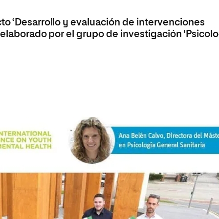
olíticas y Relaciones
Acceso universitario para
na de Movilidad
nales
mayores
to ‘Desarrollo y evaluación de intervenciones
nacional
 elaborado por el grupo de investigación 'Psicol