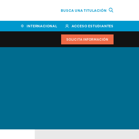
BUSCA UNA TITULACIÓN
INTERNACIONAL
ACCESO ESTUDIANTES
SOLICITA INFORMACIÓN
Facultad de Ciencias de la
Educación y Humanidades
Facultad de Ciencias de la
Salud
Facultad de Economía y
Empresa
Escuela Superior de Ingeniería
y Tecnología (ESIT)
Facultad de Derecho