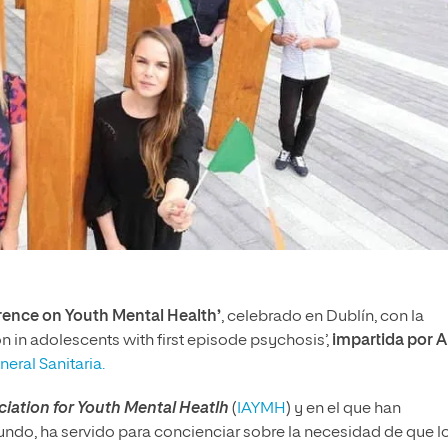
rence on Youth Mental Health’
, celebrado en Dublín, con la
n in adolescents with first episode psychosis’,
impartida por 
eral Sanitaria.
ciation for Youth Mental Heatlh
(
IAYMH
) y en el que han
undo, ha servido para concienciar sobre la necesidad de que l