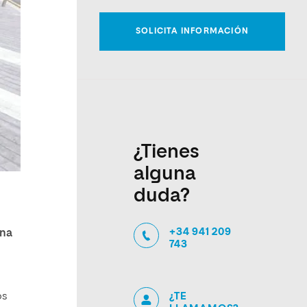
¿Tienes
alguna
duda?
+34 941 209
Ana
743
¿TE
os