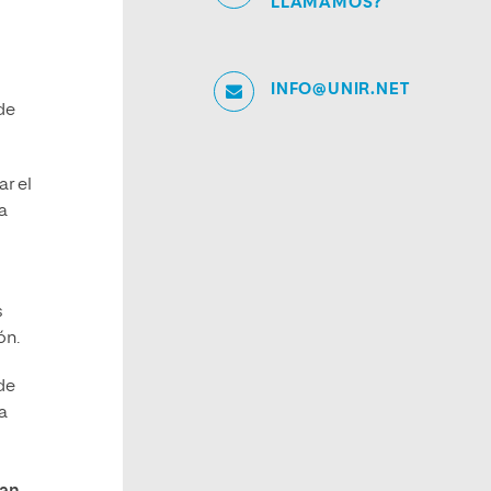
LLAMAMOS?
INFO@UNIR.NET
de
ar el
a
s
ón.
de
a