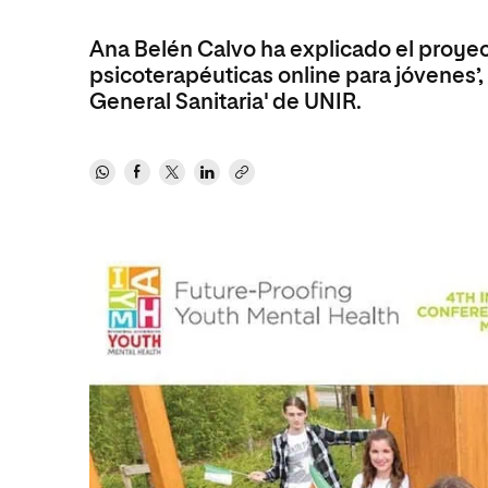
Diseño
Ingeniería y Tecnología
Ciencias P
Escuela de Humanidades
Ofici
Ciencias de la Salud
Diseño
Internacio
Ana Belén Calvo ha explicado el proyec
Inter
Normas de Organización y
psicoterapéuticas online para jóvenes’,
Ciencias Sociales
Ciencias de la Salud
Funcionamiento
General Sanitaria' de UNIR.
Humanidades
Ciencias Sociales
Artes
Humanidades
Música
Artes
Música