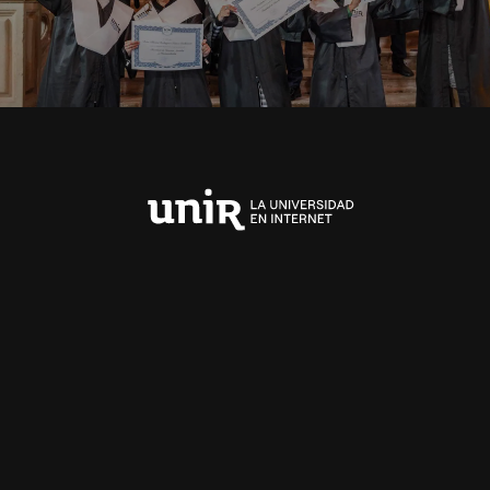
Universidad
Internacional
de
La
Rioja