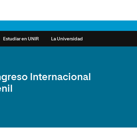
Estudiar en UNIR
La Universidad
ntas frecuentes
Órganos de Gobierno
Derecho
Cómo matricularse
Investigación
ngreso Internacional
e la Salud
nocimiento de créditos
Vicerrectorados
Ciencias de la Seguridad
Becas universitarias y tasas
Plan Estratégico
nil
ros de Exámenes
Consejo Social de UNIR
Ciencias Sociales
Requisitos de acceso a la
Sistema de Calidad
Universidad
cio de Orientación
Claustro
Artes
Futuros de la Educación
émica (SOA)
Formación bonificada
Superior
 y Comunicación
Nuestros Estudiantes
Humanidades
cio de Atención a las
 y Tecnología
Sala de prensa
Música
sidades Especiales
Idiomas
cio de Solicitudes