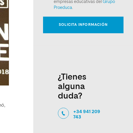
¿Tienes
alguna
duda?
nó,
+34 941 209
l
743