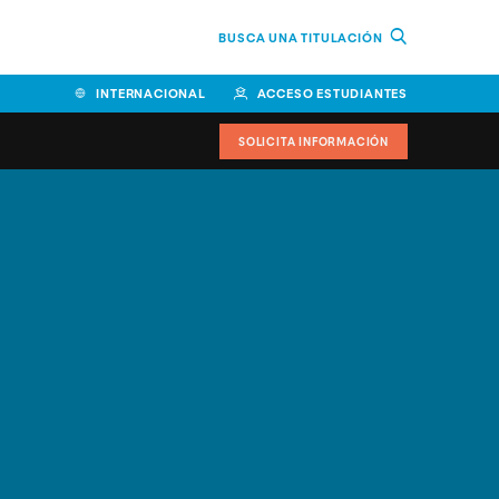
BUSCA UNA TITULACIÓN
INTERNACIONAL
ACCESO ESTUDIANTES
SOLICITA INFORMACIÓN
Facultad de Ciencias de la
Educación y Humanidades
Facultad de Ciencias de la
Salud
Facultad de Economía y
Empresa
Escuela Superior de Ingeniería
y Tecnología (ESIT)
Facultad de Derecho