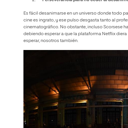
Perseverancia para no ceder al desánim
Es fácil desanimarse en un universo donde todo pa
cine es ingrato, y ese pulso desgasta tanto al pro
cinematográfico. No obstante, incluso Scorsese ha 
debiendo esperar a que la plataforma Netflix diera 
esperar, nosotros también.