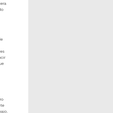
iera
do
de
res
cir
que
ro
rte
bajo,