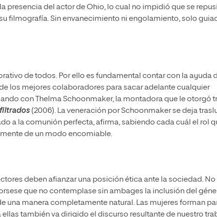
presencia del actor de Ohio, lo cual no impidió que se repus
 su filmografía. Sin envanecimiento ni engolamiento, solo guia
orativo de todos. Por ello es fundamental contar con la ayuda 
de los mejores colaboradores para sacar adelante cualquier
bajando con Thelma Schoonmaker, la montadora que le otorgó t
filtrados
(2006). La veneración por Schoonmaker se deja traslu
ado a la comunión perfecta, afirma, sabiendo cada cuál el rol 
uamente de un modo encomiable.
ores deben afianzar una posición ética ante la sociedad. No
corsese que no contemplase sin ambages la inclusión del géne
o, de una manera completamente natural. Las mujeres forman pa
a ellas también va dirigido el discurso resultante de nuestro tra