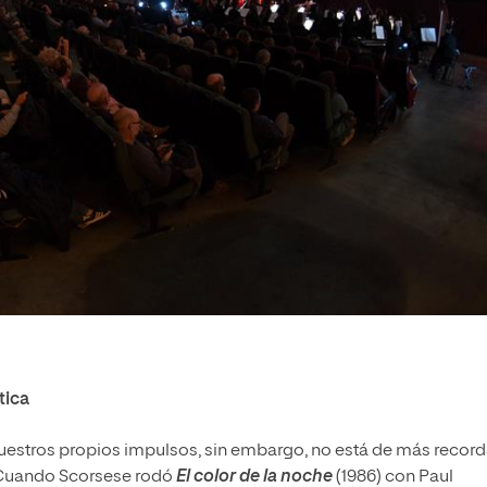
tica
estros propios impulsos, sin embargo, no está de más record
 Cuando Scorsese rodó
El color de la noche
(1986) con Paul