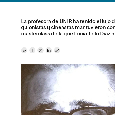
Diseño
Ingeniería y Tecnología
Ciencias P
Escuela de Humanidades
Ofici
Ciencias de la Salud
Diseño
Internacio
Inter
Normas de Organización y
Ciencias Sociales
Ciencias de la Salud
Funcionamiento
La profesora de UNIR ha tenido el lujo 
guionistas y cineastas mantuvieron co
Humanidades
Ciencias Sociales
masterclass de la que Lucía Tello Díaz n
Artes
Humanidades
Música
Artes
Música