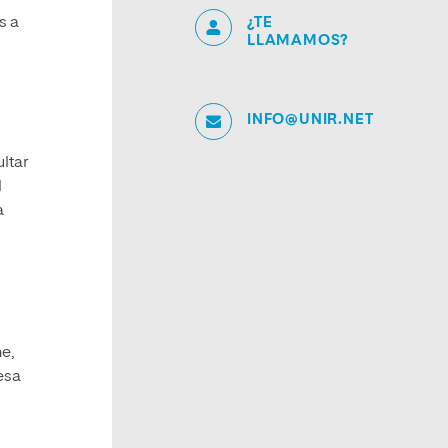
¿TE
s a
LLAMAMOS?
INFO@UNIR.NET
ltar
l
a
e,
esa