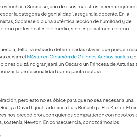
 de escuchar a Scorsese, uno de esos maestros cinematográfico
ceder la categoría de genialidad”, asegura la docente. En la
istas, Scorsese dio una auténtica lección de humildad y de
do como profesionales del medio, sino especialmente como
uencia, Tello ha extraído determinadas claves que pueden resu
ora cursan el
Máster en Creación de Guiones Audiovisuales
y e
ecciones quizá no granjeará un Oscar o un Princesa de Asturias 
eriorizar la profesionalidad como pauta rectora.
piración, pero esto no es óbice para que no sea necesaria una
uy y a David Lynch; admirar a Luis Buñuel y a Elia Kazan. El cin
enes nos precedieron, con quienes compartieron con nosotros 
, sostenía Newton. En consecuencia, conozcámoslos.