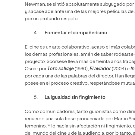
Newman, se sintió absolutamente subyugado por la 
y sacase adelante una de las mejores películas de
por un profundo respeto.
Fomentar el compañerismo
El cine es un arte colaborativo, acaso el más colab
los demás profesionales, amén de saber rodearse 
proyecto. Scorsese lleva más de treinta años tra
Oscar por
Toro salvaje
(1980),
El aviador
(2004) e
In
por cada una de las palabras del director. Han lleg
posee en el proceso creativo, respetándose mut
La igualdad sin fingimiento
Como comunicadores, tanto guionistas como direct
recuerdo una sola frase pronunciada por Martin S
femenino. Y lo hacía sin afectación ni fingimient
del mundo del cine y de la audiencia, por lo tanto, 