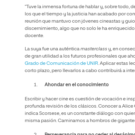
“Tuve la inmensa fortuna de hablar y, sobre todo,
los que el tiempo y la justicia han acabado por con
reunión que mantuvo con jóvenes cineastas y guion
discernimiento, algo que no solo le ha enriqueci
docente.
La suya fue una auténtica
masterclass
y, en consec
de gran utilidad a los futuros profesionales que ah
Grado de Comunicación de UNIR
. Aplicar estas l
corto plazo, pero llevarlos a cabo contribuirá a int
Ahondar en el conocimiento
Escribir y hacer cine es cuestión de vocación e ins
profunda revisión de los clásicos. Conocer a Alice G
indica Scorsese, es un constante diálogo con qui
misma pasión. Caminamos a hombros de gigantes