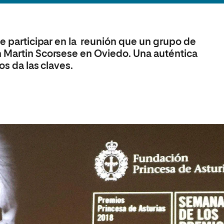
olíticas y Relaciones
Acceso universitario para
na de Movilidad
nales
mayores
nacional
de participar en la reunión que un grupo de
n Martin Scorsese en Oviedo. Una auténtica
os da las claves.