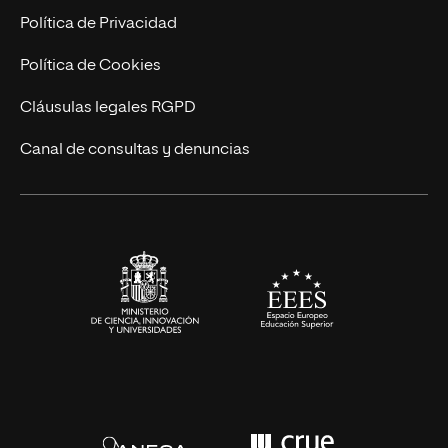
Postgrados
Trabaja en UNIR
Política de Privacidad
Cursos Universitarios
Actualidad
Política de Cookies
UNIR Revista
Cláusulas legales RGPD
Eventos
Canal de consultas y denuncias
Alianzas corporativas
Sala de prensa
Contacto